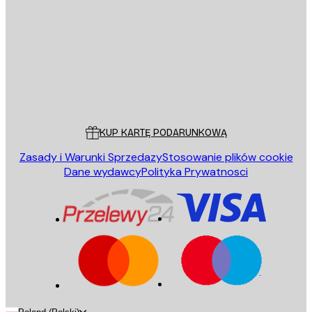
WYŚLIJ
Sklep
Poster Store
Obsługa Klienta
KUP KARTĘ PODARUNKOWĄ
Zasady i Warunki Sprzedazy
Stosowanie plików cookie
Dane wydawcy
Polityka Prywatnosci