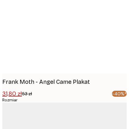
Product
images
Frank Moth - Angel Came Plakat
31,80 zł
53 zł
-40%*
Rozmiar