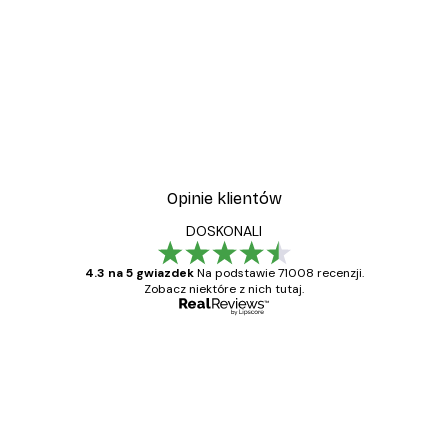
Opinie klientów
DOSKONALI
4.3 na 5 gwiazdek
Na podstawie 71008 recenzji.
Zobacz niektóre z nich tutaj.
Zweryfikowany kupujący
Opinie
klientów
Towar zgodny z opisem, szybka dostawa.
Polecam