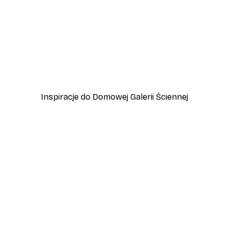
-40%*
 Jeziora Garda
Przygoda w Amalfi Plakat
Od 45 zł
75 zł
Inspiracje do Domowej Galerii Ściennej