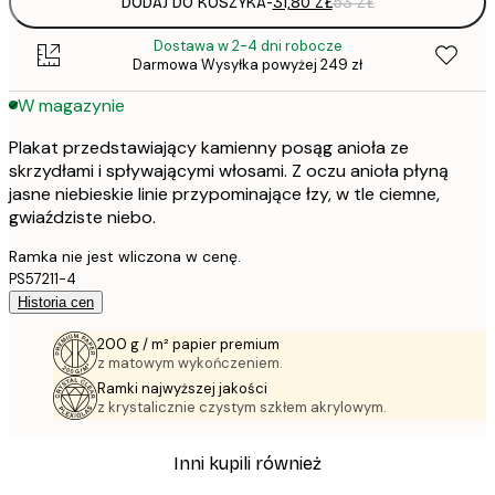
DODAJ DO KOSZYKA
-
31,80 ZŁ
53 ZŁ
Dostawa w 2-4 dni robocze
Darmowa Wysyłka powyżej 249 zł
W magazynie
Plakat przedstawiający kamienny posąg anioła ze
skrzydłami i spływającymi włosami. Z oczu anioła płyną
jasne niebieskie linie przypominające łzy, w tle ciemne,
gwiaździste niebo.
Ramka nie jest wliczona w cenę.
PS57211-4
Historia cen
200 g / m² papier premium
z matowym wykończeniem.
Ramki najwyższej jakości
z krystalicznie czystym szkłem akrylowym.
Inni kupili również