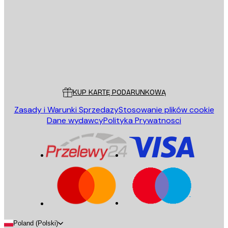
WYŚLIJ
Sklep
Poster Store
Obsługa Klienta
KUP KARTĘ PODARUNKOWĄ
Zasady i Warunki Sprzedazy
Stosowanie plików cookie
Dane wydawcy
Polityka Prywatnosci
Poland (Polski)