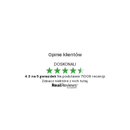
Opinie klientów
DOSKONALI
4.3 na 5 gwiazdek
Na podstawie 71008 recenzji.
Zobacz niektóre z nich tutaj.
Zweryfikowany kupujący
Opinie
klientów
Towar zgodny z opisem, szybka dostawa.
Polecam