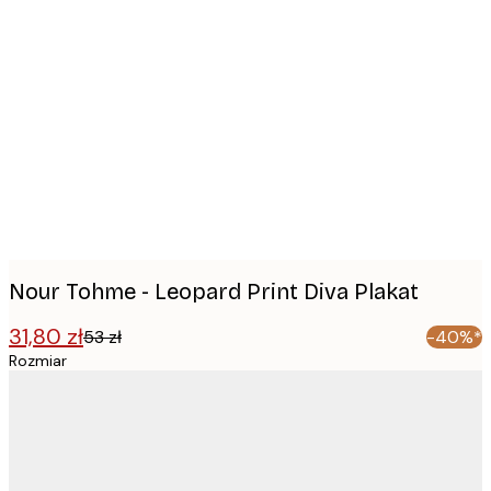
Product
images
Nour Tohme - Leopard Print Diva Plakat
31,80 zł
53 zł
-40%*
Rozmiar