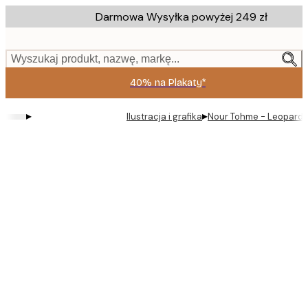
Skip
Darmowa Wysyłka powyżej 249 zł
to
main
content.
Wyszukaj produkt, nazwę, markę...
40% na Plakaty*
▸
▸
Ilustracja i grafika
Nour Tohme - Leopard Pr