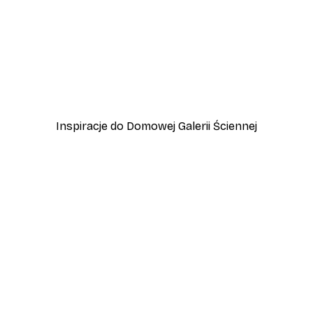
-40%*
zewo
Plakat Lampart
Od 45 zł
75 zł
Inspiracje do Domowej Galerii Ściennej