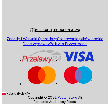
Sklep
Poster Store
Obsługa Klienta
KUP KARTĘ PODARUNKOWĄ
Zasady i Warunki Sprzedazy
Stosowanie plików cookie
Dane wydawcy
Polityka Prywatnosci
Poland (Polski)
Copyright ©
2026
,
Poster Store
AB
Fantastic Art. Happy Prices.