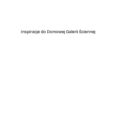
-30%*
d Słońca
Plakat Ptaki na Plaży
Od 37,10 zł
53 zł
Inspiracje do Domowej Galerii Ściennej