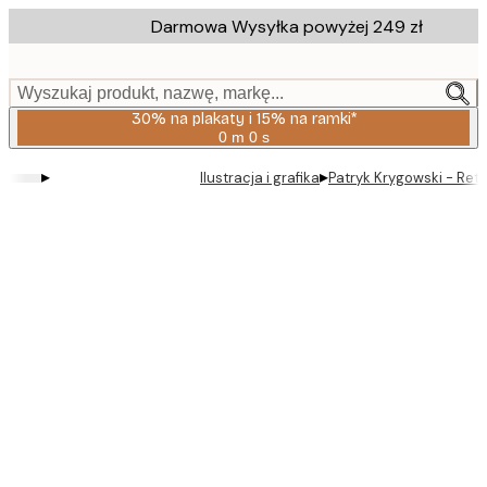
Skip
Darmowa Wysyłka powyżej 249 zł
to
main
content.
Wyszukaj produkt, nazwę, markę...
30% na plakaty i 15% na ramki*
0 m
0 s
Ważny
do:
▸
▸
Ilustracja i grafika
Patryk Krygowski - Ret
2026-
08-
06