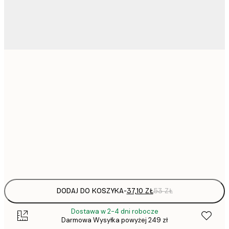
37,
21x30 cm
50x70 cm
136,
70x100 cm
Frame
options
DODAJ DO KOSZYKA
-
37,10 ZŁ
53 ZŁ
Dostawa w 2-4 dni robocze
Darmowa Wysyłka powyżej 249 zł