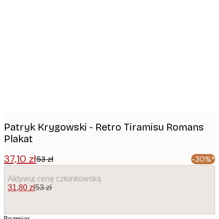
Product
images
Patryk Krygowski - Retro Tiramisu Romans
Plakat
37,10 zł
53 zł
-30%*
Aktywuj cenę członkowską
31,80 zł
53 zł
Rozmiar