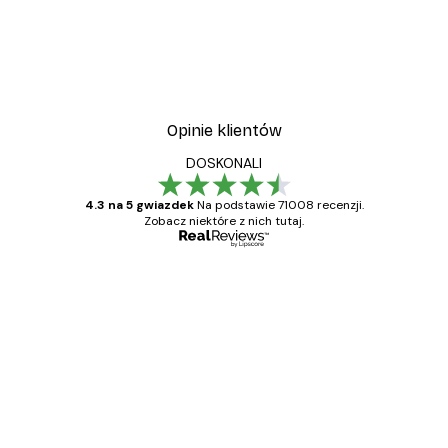
Opinie klientów
DOSKONALI
4.3 na 5 gwiazdek
Na podstawie 71008 recenzji.
Zobacz niektóre z nich tutaj.
Zweryfikowany kupujący
Opinie
klientów
Towar zgodny z opisem, szybka dostawa.
Polecam
23 kwi
Ewa L