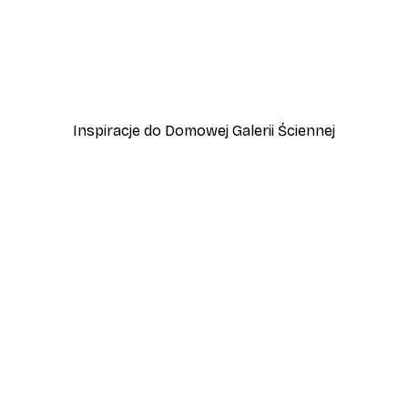
-30%*
etro Jazz Club Plakat
Plakat Letni Wschód Sło
Od 37,10 zł
53 zł
Inspiracje do Domowej Galerii Ściennej