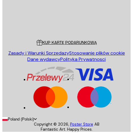
Sklep
Poster Store
Obsługa Klienta
KUP KARTĘ PODARUNKOWĄ
Zasady i Warunki Sprzedazy
Stosowanie plików cookie
Dane wydawcy
Polityka Prywatnosci
Poland (Polski)
Copyright ©
2026
,
Poster Store
AB
Fantastic Art. Happy Prices.