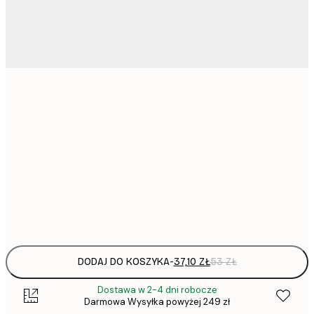
37,
21x30 cm
50x70 cm
136,
70x100 cm
Frame
options
DODAJ DO KOSZYKA
-
37,10 ZŁ
53 ZŁ
Dostawa w 2-4 dni robocze
Darmowa Wysyłka powyżej 249 zł