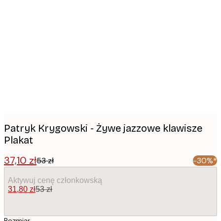
Product
images
Patryk Krygowski - Żywe jazzowe klawisze
Plakat
37,10 zł
53 zł
-30%*
Aktywuj cenę członkowską
31,80 zł
53 zł
Rozmiar