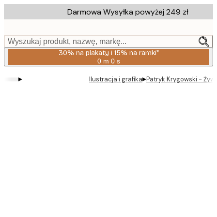
Skip
Darmowa Wysyłka powyżej 249 zł
to
main
content.
Wyszukaj produkt, nazwę, markę...
30% na plakaty i 15% na ramki*
0 m
0 s
Ważny
do:
▸
▸
Ilustracja i grafika
Patryk Krygowski - Żyw
2026-
08-
06