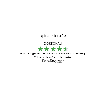
Opinie klientów
DOSKONALI
4.3 na 5 gwiazdek
Na podstawie 71008 recenzji.
Zobacz niektóre z nich tutaj.
Zweryfikowany kupujący
Opinie
klientów
Towar zgodny z opisem, szybka dostawa.
Polecam
23 kwi
Ewa L