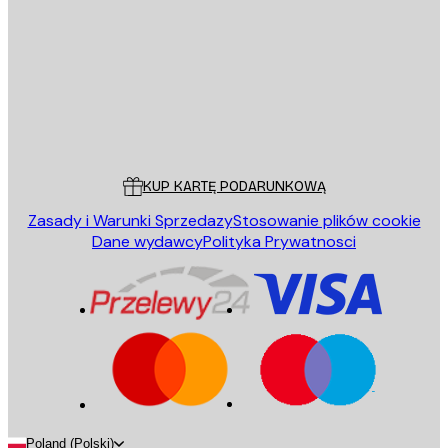
WYŚLIJ
Sklep
Poster Store
Obsługa Klienta
KUP KARTĘ PODARUNKOWĄ
Zasady i Warunki Sprzedazy
Stosowanie plików cookie
Dane wydawcy
Polityka Prywatnosci
Poland (Polski)