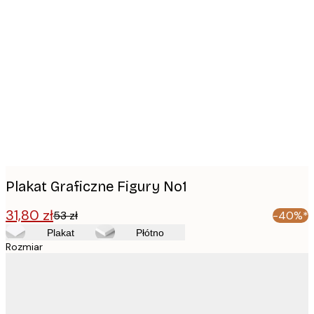
Product
images
Plakat Graficzne Figury No1
31,80 zł
53 zł
-40%*
Plakat
Płótno
Rozmiar