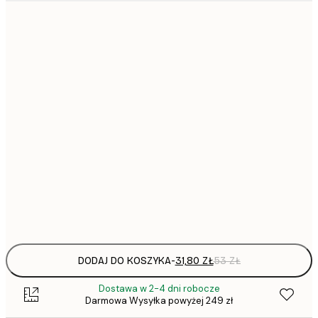
31,
21x30 cm
30x40 cm
64,
40x50 cm
50x70 cm
1
70x100 cm
Frame
options
DODAJ DO KOSZYKA
-
31,80 ZŁ
53 ZŁ
Dostawa w 2-4 dni robocze
Darmowa Wysyłka powyżej 249 zł