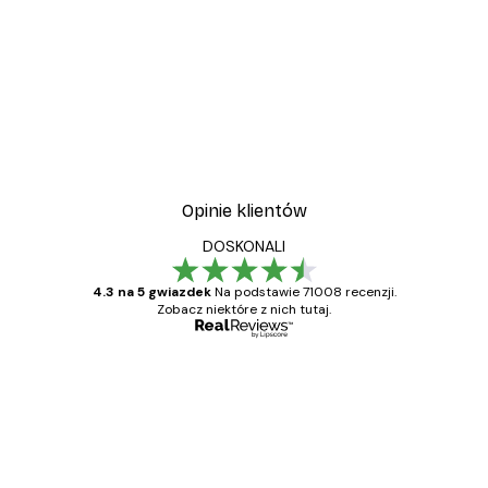
Opinie klientów
DOSKONALI
4.3 na 5 gwiazdek
Na podstawie 71008 recenzji.
Zobacz niektóre z nich tutaj.
Zweryfikowany kupujący
Opinie
klientów
Towar zgodny z opisem, szybka dostawa.
Polecam