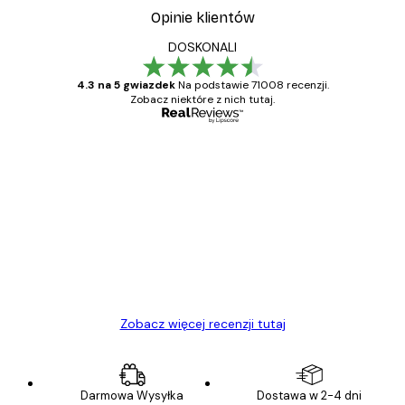
Opinie klientów
DOSKONALI
4.3 na 5 gwiazdek
Na podstawie 71008 recenzji.
Zobacz niektóre z nich tutaj.
Zweryfikowany kupujący
Opinie
klientów
Towar zgodny z opisem, szybka dostawa.
Polecam
23 kwi
Ewa L
Zobacz więcej recenzji tutaj
Darmowa Wysyłka
Dostawa w 2-4 dni