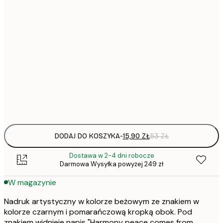
15,
21x30 cm
22,
30x40 cm
50x70 cm
Frame
options
DODAJ DO KOSZYKA
-
15,90 ZŁ
53 ZŁ
Dostawa w 2-4 dni robocze
Darmowa Wysyłka powyżej 249 zł
W magazynie
Nadruk artystyczny w kolorze beżowym ze znakiem w
kolorze czarnym i pomarańczową kropką obok. Pod
znakiem widnieje napis "Harmony peace comes from