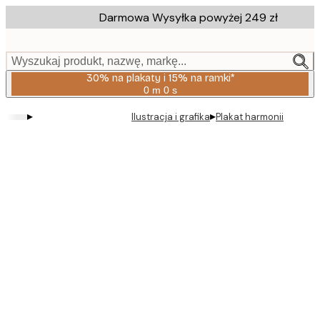
Skip
Darmowa Wysyłka powyżej 249 zł
to
main
content.
Wyszukaj produkt, nazwę, markę...
30% na plakaty i 15% na ramki*
0 m
0 s
Ważny
do:
▸
▸
Ilustracja i grafika
Plakat harmonii
2026-
08-
06