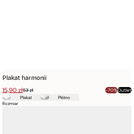
Product
images
Plakat harmonii
15,90 zł
53 zł
-70%
Outlet
Plakat
Płótno
Rozmiar