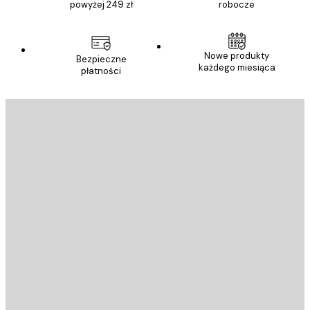
powyżej 249 zł
robocze
Nowe produkty
Bezpieczne
każdego miesiąca
płatności
E-mail
WYŚLIJ
Sklep
Poster Store
Obsługa Klienta