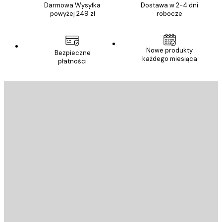
Darmowa Wysyłka
Dostawa w 2-4 dni
powyżej 249 zł
robocze
Nowe produkty
Bezpieczne
każdego miesiąca
płatności
E-mail
WYŚLIJ
Sklep
Poster Store
Obsługa Klienta