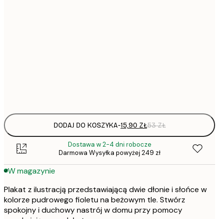
15,
21x30 cm
22,
30x40 cm
50x70 cm
Frame
options
DODAJ DO KOSZYKA
-
15,90 ZŁ
53 ZŁ
Dostawa w 2-4 dni robocze
Darmowa Wysyłka powyżej 249 zł
W magazynie
Plakat z ilustracją przedstawiającą dwie dłonie i słońce w
kolorze pudrowego fioletu na beżowym tle. Stwórz
spokojny i duchowy nastrój w domu przy pomocy