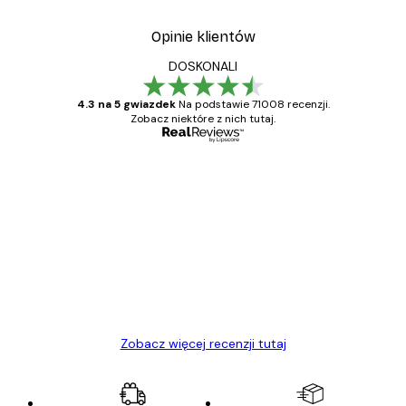
Opinie klientów
DOSKONALI
4.3 na 5 gwiazdek
Na podstawie 71008 recenzji.
Zobacz niektóre z nich tutaj.
Zweryfikowany kupujący
Opinie
klientów
Towar zgodny z opisem, szybka dostawa.
Polecam
23 kwi
Ewa L
Zobacz więcej recenzji tutaj