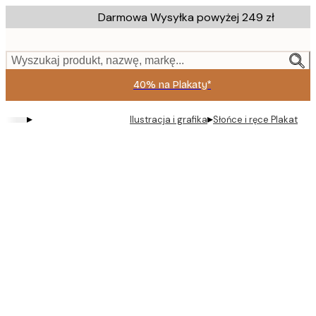
Skip
Darmowa Wysyłka powyżej 249 zł
to
main
content.
Wyszukaj produkt, nazwę, markę...
40% na Plakaty*
▸
▸
Ilustracja i grafika
Słońce i ręce Plakat