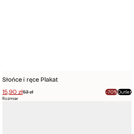
Product
images
Słońce i ręce Plakat
15,90 zł
53 zł
-70%
Outlet
Rozmiar