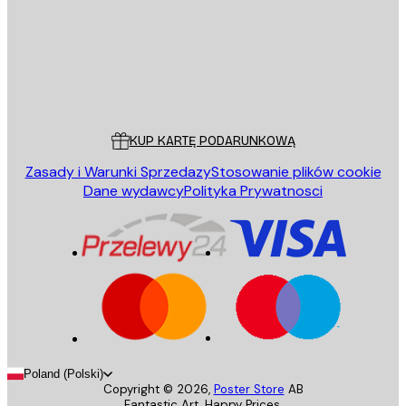
Sklep
Poster Store
Obsługa Klienta
KUP KARTĘ PODARUNKOWĄ
Zasady i Warunki Sprzedazy
Stosowanie plików cookie
Dane wydawcy
Polityka Prywatnosci
Poland (Polski)
Copyright ©
2026
,
Poster Store
AB
Fantastic Art. Happy Prices.