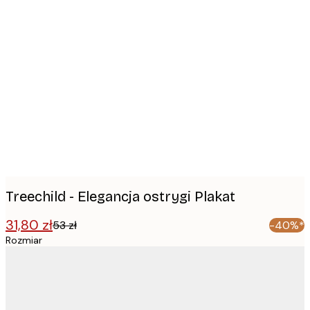
Product
images
Treechild - Elegancja ostrygi Plakat
31,80 zł
53 zł
-40%*
Rozmiar