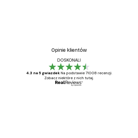
Opinie klientów
DOSKONALI
4.3 na 5 gwiazdek
Na podstawie 71008 recenzji.
Zobacz niektóre z nich tutaj.
Zweryfikowany kupujący
Opinie
klientów
Towar zgodny z opisem, szybka dostawa.
Polecam
23 kwi