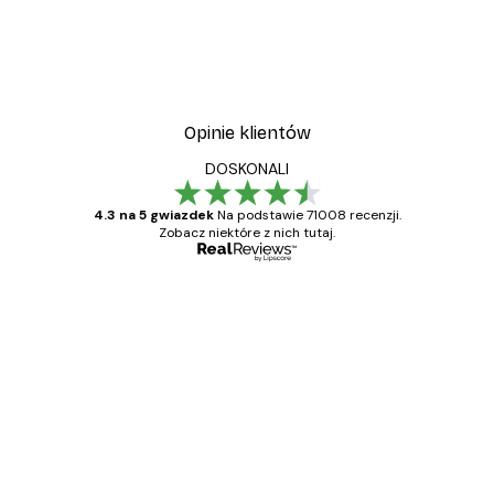
Opinie klientów
DOSKONALI
4.3 na 5 gwiazdek
Na podstawie 71008 recenzji.
Zobacz niektóre z nich tutaj.
Zweryfikowany kupujący
Opinie
klientów
Towar zgodny z opisem, szybka dostawa.
Polecam
23 kwi
Ewa L