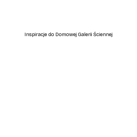
 Wine Balance Plakat
Yoga pozycja lotosu przy 
Od 60,20 zł
86 zł
Inspiracje do Domowej Galerii Ściennej