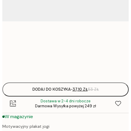
37,
21x30 cm
52,
30x40 cm
Frame
options
DODAJ DO KOSZYKA
-
37,10 ZŁ
53 ZŁ
Dostawa w 2-4 dni robocze
Darmowa Wysyłka powyżej 249 zł
W magazynie
Motywacyjny plakat jogi