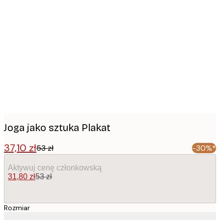
Product
images
Joga jako sztuka Plakat
37,10 zł
53 zł
-30%*
Aktywuj cenę członkowską
31,80 zł
53 zł
Rozmiar