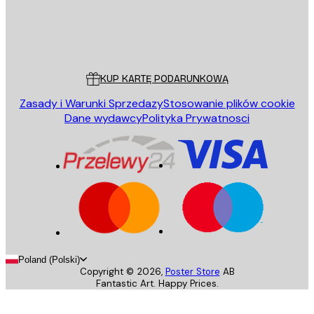
Sklep
Poster Store
Obsługa Klienta
KUP KARTĘ PODARUNKOWĄ
Zasady i Warunki Sprzedazy
Stosowanie plików cookie
Dane wydawcy
Polityka Prywatnosci
Poland (Polski)
Copyright ©
2026
,
Poster Store
AB
Fantastic Art. Happy Prices.