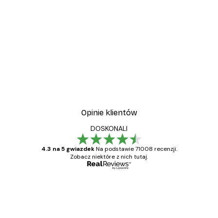
Opinie klientów
DOSKONALI
4.3 na 5 gwiazdek
Na podstawie 71008 recenzji.
Zobacz niektóre z nich tutaj.
Zweryfikowany kupujący
Opinie
klientów
Towar zgodny z opisem, szybka dostawa.
Polecam