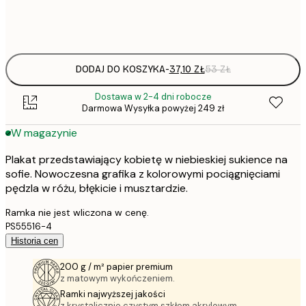
Frame
options
DODAJ DO KOSZYKA
-
37,10 ZŁ
53 ZŁ
Dostawa w 2-4 dni robocze
Darmowa Wysyłka powyżej 249 zł
W magazynie
Plakat przedstawiający kobietę w niebieskiej sukience na
sofie. Nowoczesna grafika z kolorowymi pociągnięciami
pędzla w różu, błękicie i musztardzie.
Ramka nie jest wliczona w cenę.
PS55516-4
Historia cen
200 g / m² papier premium
z matowym wykończeniem.
Ramki najwyższej jakości
z krystalicznie czystym szkłem akrylowym.