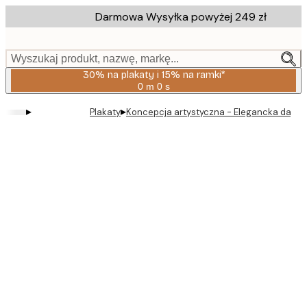
Skip
Darmowa Wysyłka powyżej 249 zł
to
main
content.
Wyszukaj produkt, nazwę, markę...
30% na plakaty i 15% na ramki*
0 m
0 s
Ważny
do:
▸
▸
Plakaty
Koncepcja artystyczna - Elegancka dama
2026-
08-
06