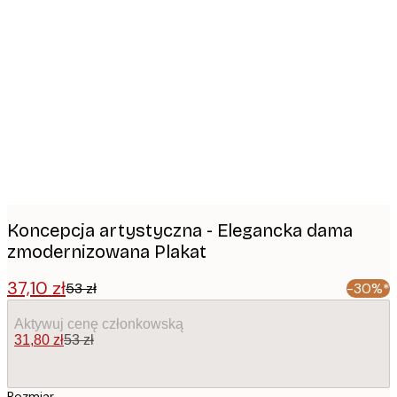
Product
images
Koncepcja artystyczna - Elegancka dama
zmodernizowana Plakat
37,10 zł
53 zł
-30%*
Aktywuj cenę członkowską
31,80 zł
53 zł
Rozmiar