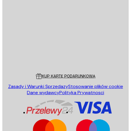
E-mail
WYŚLIJ
Sklep
Poster Store
Obsługa Klienta
KUP KARTĘ PODARUNKOWĄ
Zasady i Warunki Sprzedazy
Stosowanie plików cookie
Dane wydawcy
Polityka Prywatnosci