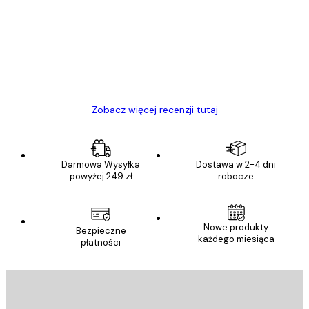
klientów
Towar zgodny z opisem, szybka dostawa.
Polecam
23 kwi
Ewa L
Zobacz więcej recenzji tutaj
Darmowa Wysyłka
Dostawa w 2-4 dni
powyżej 249 zł
robocze
Nowe produkty
Bezpieczne
każdego miesiąca
płatności