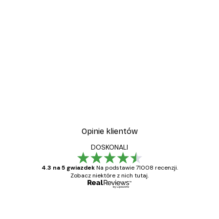
-30%*
wa
Plakat Kwitnące Drzewo
Od 37,10 zł
53 zł
Opinie klientów
DOSKONALI
4.3 na 5 gwiazdek
Na podstawie 71008 recenzji.
Zobacz niektóre z nich tutaj.
Zweryfikowany kupujący
Opinie