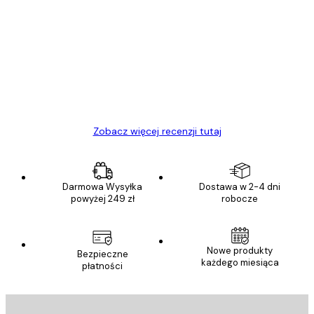
Opinie
klientów
Towar zgodny z opisem, szybka dostawa.
Polecam
23 kwi
Ewa L
Zobacz więcej recenzji tutaj
Darmowa Wysyłka
Dostawa w 2-4 dni
powyżej 249 zł
robocze
Nowe produkty
Bezpieczne
każdego miesiąca
płatności