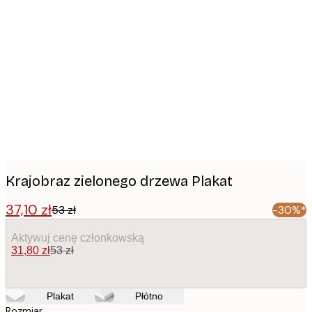
Product
images
Krajobraz zielonego drzewa Plakat
37,10 zł
53 zł
-30%*
Aktywuj cenę członkowską
31,80 zł
53 zł
Plakat
Płótno
Rozmiar