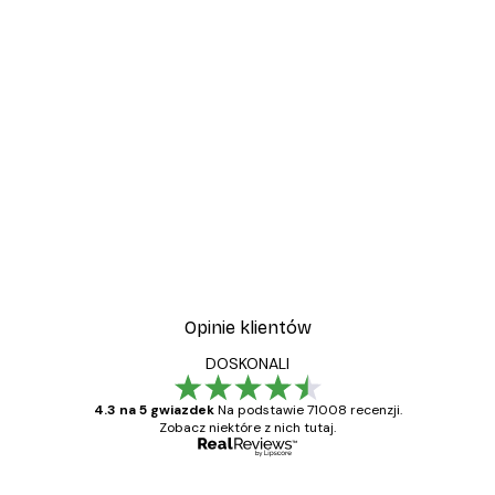
-30%*
wa
Plakat Kwitnące Drzewo
Od 37,10 zł
53 zł
Opinie klientów
DOSKONALI
4.3 na 5 gwiazdek
Na podstawie 71008 recenzji.
Zobacz niektóre z nich tutaj.
Zweryfikowany kupujący