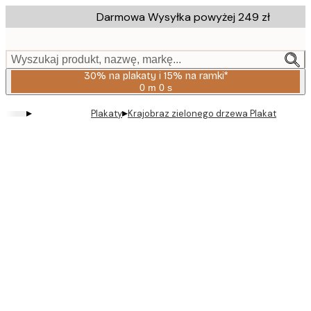
Skip
Darmowa Wysyłka powyżej 249 zł
to
main
content.
Wyszukaj produkt, nazwę, markę...
30% na plakaty i 15% na ramki*
0 m
0 s
Ważny
do:
▸
▸
Plakaty
Krajobraz zielonego drzewa Plakat
2026-
08-
06