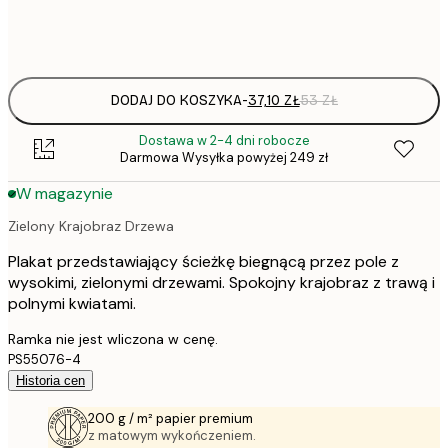
Frame
options
DODAJ DO KOSZYKA
-
37,10 ZŁ
53 ZŁ
Dostawa w 2-4 dni robocze
Darmowa Wysyłka powyżej 249 zł
W magazynie
Zielony Krajobraz Drzewa
Plakat przedstawiający ścieżkę biegnącą przez pole z
wysokimi, zielonymi drzewami. Spokojny krajobraz z trawą i
polnymi kwiatami.
Ramka nie jest wliczona w cenę.
PS55076-4
Historia cen
200 g / m² papier premium
z matowym wykończeniem.