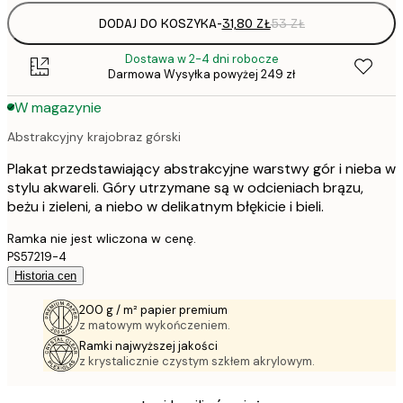
DODAJ DO KOSZYKA
-
31,80 ZŁ
53 ZŁ
Dostawa w 2-4 dni robocze
Darmowa Wysyłka powyżej 249 zł
W magazynie
Abstrakcyjny krajobraz górski
Plakat przedstawiający abstrakcyjne warstwy gór i nieba w
stylu akwareli. Góry utrzymane są w odcieniach brązu,
beżu i zieleni, a niebo w delikatnym błękicie i bieli.
Ramka nie jest wliczona w cenę.
PS57219-4
Historia cen
200 g / m² papier premium
z matowym wykończeniem.
Ramki najwyższej jakości
z krystalicznie czystym szkłem akrylowym.