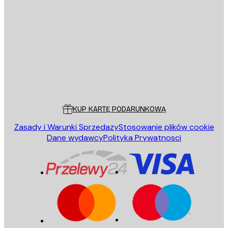
E-mail
WYŚLIJ
Sklep
Poster Store
Obsługa Klienta
KUP KARTĘ PODARUNKOWĄ
Zasady i Warunki Sprzedazy
Stosowanie plików cookie
Dane wydawcy
Polityka Prywatnosci