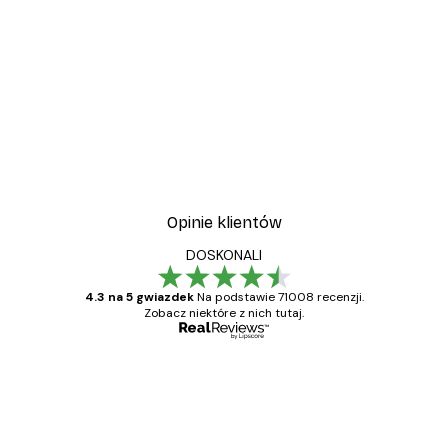
-40%*
Vintage nad morzem Plak
Od 32,40 zł
54 zł
Opinie klientów
DOSKONALI
4.3 na 5 gwiazdek
Na podstawie 71008 recenzji.
Zobacz niektóre z nich tutaj.
Zweryfikowany kupujący
Opinie
klientów
Towar zgodny z opisem, szybka dostawa.
Polecam