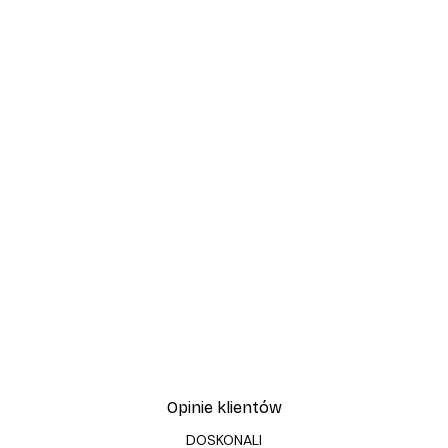
-40%*
Plakat Złota Trzcina
Od 31,80 zł
53 zł
Opinie klientów
DOSKONALI