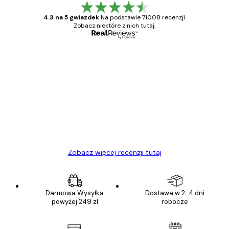
4.3 na 5 gwiazdek
Na podstawie 71008 recenzji.
Zobacz niektóre z nich tutaj.
Zweryfikowany kupujący
Opinie
klientów
Towar zgodny z opisem, szybka dostawa.
Polecam
23 kwi
Ewa L
Zobacz więcej recenzji tutaj
Darmowa Wysyłka
Dostawa w 2-4 dni
powyżej 249 zł
robocze