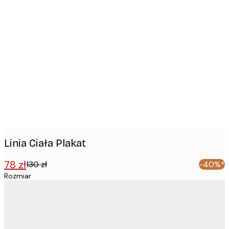
Product
images
Linia Ciała Plakat
78 zł
130 zł
-40%*
Rozmiar