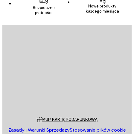
Nowe produkty
Bezpieczne
każdego miesiąca
płatności
E-mail
WYŚLIJ
Sklep
Poster Store
Obsługa Klienta
KUP KARTĘ PODARUNKOWĄ
Zasady i Warunki Sprzedazy
Stosowanie plików cookie