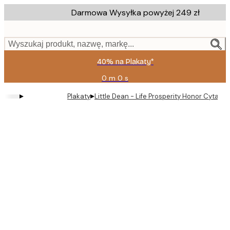
Skip
Darmowa Wysyłka powyżej 249 zł
to
main
content.
Wyszukaj produkt, nazwę, markę...
40% na Plakaty*
0 m
0 s
Ważny
do:
▸
▸
Plakaty
Little Dean - Life Prosperity Honor Cytat Pl
2026-
08-
09