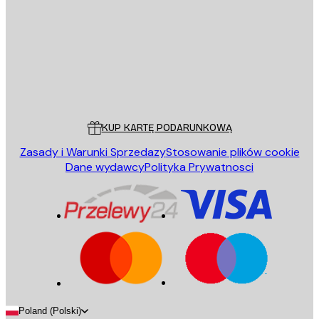
WYŚLIJ
Sklep
Poster Store
Obsługa Klienta
KUP KARTĘ PODARUNKOWĄ
Zasady i Warunki Sprzedazy
Stosowanie plików cookie
Dane wydawcy
Polityka Prywatnosci
Poland (Polski)