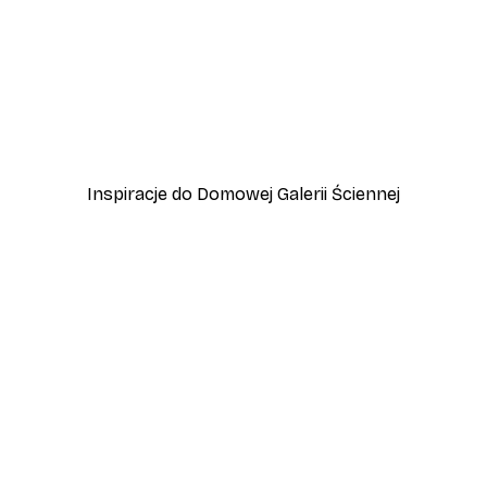
-40%*
 Jeziora Garda
Przygoda w Amalfi Plakat
Od 45 zł
75 zł
Inspiracje do Domowej Galerii Ściennej