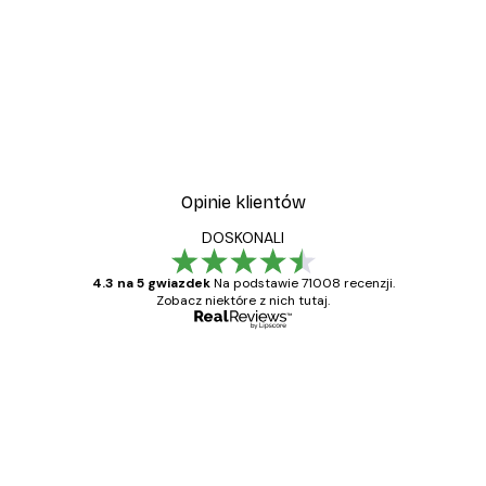
Opinie klientów
DOSKONALI
4.3 na 5 gwiazdek
Na podstawie 71008 recenzji.
Zobacz niektóre z nich tutaj.
Zweryfikowany kupujący
Opinie
klientów
Towar zgodny z opisem, szybka dostawa.
Polecam