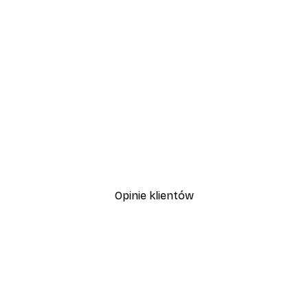
-30%*
Plakat Kwitnące Drzewo
Od 37,10 zł
53 zł
Opinie klientów
, szybka dostawa. Polecam