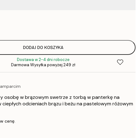
37,
52,
75,
DODAJ DO KOSZYKA
Dostawa w 2-4 dni robocze
75,
Darmowa Wysyłka powyżej 249 zł
 lamparcim
136,
cy osobę w brązowym swetrze z torbą w panterkę na
347,
w ciepłych odcieniach brązu i beżu na pastelowym różowym
 w cenę.