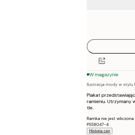
Frame
21x30 cm
options
30x40 cm
40x50 cm
50x50 cm
W magazynie
50x70 cm
Ilustracja mody w stylu
70x100 cm
Plakat przedstawiają
100x150 cm
ramieniu. Utrzymany 
tle.
Ramka nie jest wliczona
PS58047-4
Historia cen