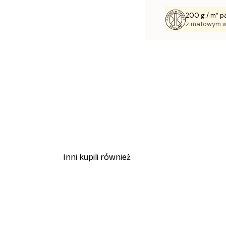
200 g / m² p
z matowym 
Inni kupili również