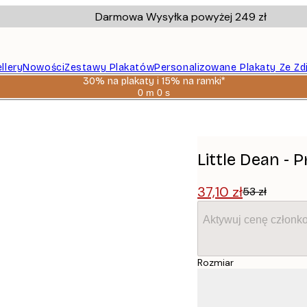
Darmowa Wysyłka powyżej 249 zł
llery
Nowości
Zestawy Plakatów
Personalizowane Plakaty Ze Zd
30% na plakaty i 15% na ramki*
0 m
0 s
Ważny
do:
2026-
08-
06
Little Dean - 
37,10 zł
53 zł
Aktywuj cenę członk
Rozmiar