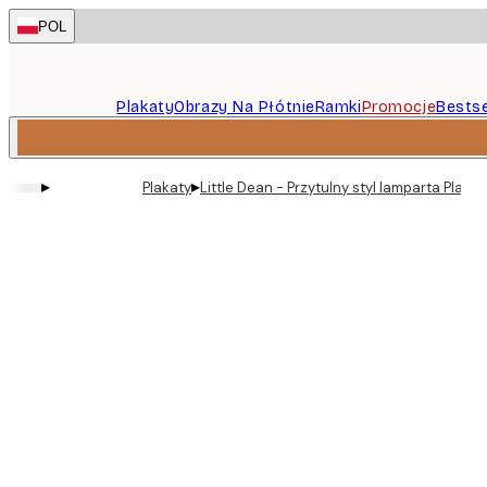
Skip
POL
to
main
content.
Plakaty
Obrazy Na Płótnie
Ramki
Promocje
Bestse
▸
▸
Plakaty
Little Dean - Przytulny styl lamparta Plakat