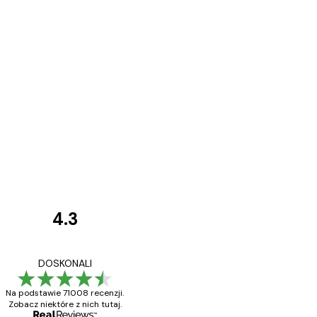
4.3
Opinie
klientów
Towar zgodny z opisem
DOSKONALI
Na podstawie 71008 recenzji.
Zobacz niektóre z nich tutaj.
23 kwi