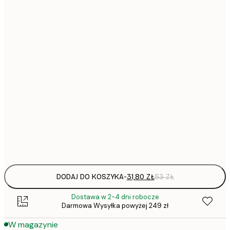
31,
21x30 cm
30x40 cm
50x70 cm
1
70x100 cm
297,
100x150 cm
Frame
options
DODAJ DO KOSZYKA
-
31,80 ZŁ
53 ZŁ
Dostawa w 2-4 dni robocze
Darmowa Wysyłka powyżej 249 zł
W magazynie