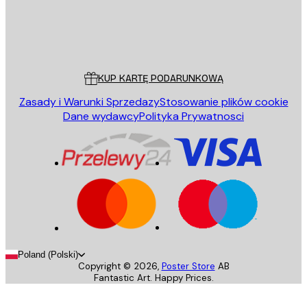
Sklep
Poster Store
Obsługa Klienta
KUP KARTĘ PODARUNKOWĄ
Zasady i Warunki Sprzedazy
Stosowanie plików cookie
Dane wydawcy
Polityka Prywatnosci
Poland (Polski)
Copyright ©
2026
,
Poster Store
AB
Fantastic Art. Happy Prices.