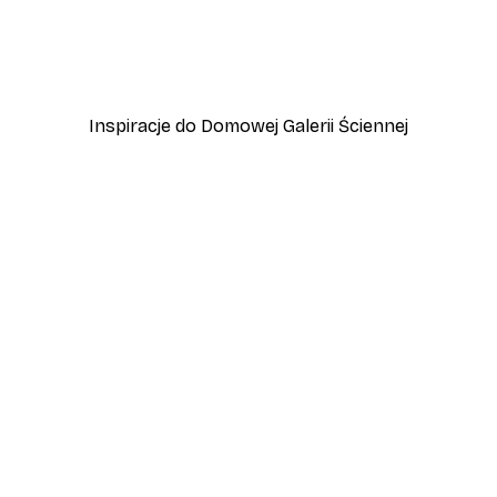
Plakat Kwitnące Drzewo
Od 31,80 zł
53 zł
Inspiracje do Domowej Galerii Ściennej