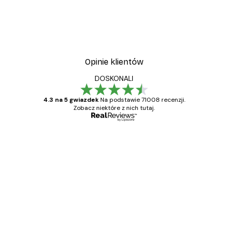
Opinie klientów
DOSKONALI
4.3 na 5 gwiazdek
Na podstawie 71008 recenzji.
Zobacz niektóre z nich tutaj.
Zweryfikowany kupujący
Opinie
klientów
Towar zgodny z opisem, szybka dostawa.
Polecam
23 kwi
Ewa L