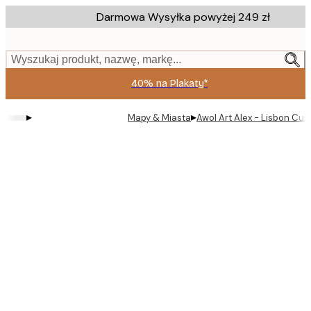
Skip
Darmowa Wysyłka powyżej 249 zł
to
main
content.
Wyszukaj produkt, nazwę, markę...
40% na Plakaty*
▸
▸
Mapy & Miasta
Awol Art Alex - Lisbon Cult