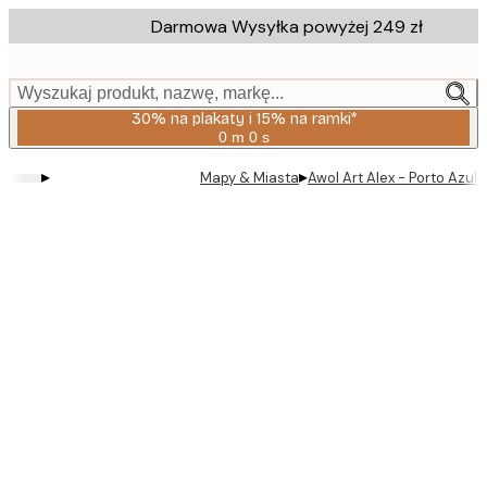
Skip
Darmowa Wysyłka powyżej 249 zł
to
main
content.
Wyszukaj produkt, nazwę, markę...
30% na plakaty i 15% na ramki*
0 m
0 s
Ważny
do:
▸
▸
Mapy & Miasta
Awol Art Alex - Porto Azule
2026-
08-
06