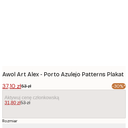
Product
images
Awol Art Alex - Porto Azulejo Patterns Plakat
37,10 zł
53 zł
-30%*
Aktywuj cenę członkowską
31,80 zł
53 zł
Rozmiar