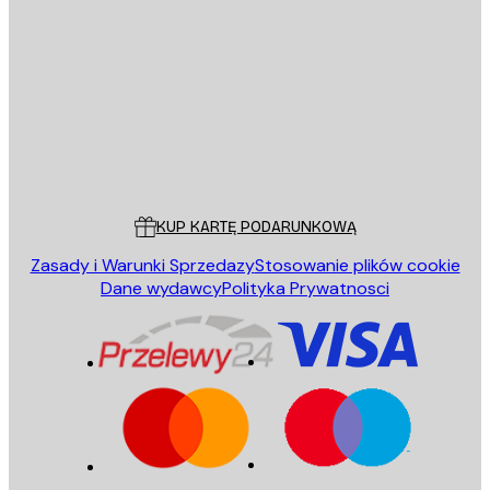
E-mail
WYŚLIJ
Sklep
Poster Store
Obsługa Klienta
KUP KARTĘ PODARUNKOWĄ
Zasady i Warunki Sprzedazy
Stosowanie plików cookie
Dane wydawcy
Polityka Prywatnosci