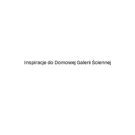
-30%*
y
Plakat Pole Stokrotek
Od 37,10 zł
53 zł
Inspiracje do Domowej Galerii Ściennej