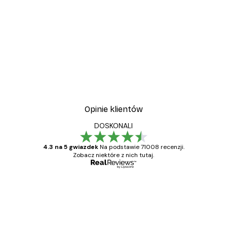
Opinie klientów
DOSKONALI
4.3 na 5 gwiazdek
Na podstawie 71008 recenzji.
Zobacz niektóre z nich tutaj.
Zweryfikowany kupujący
Opinie
klientów
Towar zgodny z opisem, szybka dostawa.
Polecam