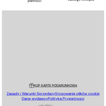
płatności
E-mail
WYŚLIJ
Sklep
Poster Store
Obsługa Klienta
KUP KARTĘ PODARUNKOWĄ
Zasady i Warunki Sprzedazy
Stosowanie plików cookie
Dane wydawcy
Polityka Prywatnosci