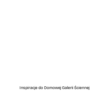
-40%*
Plakat Ptaki na Plaży
Od 31,80 zł
53 zł
Inspiracje do Domowej Galerii Ściennej