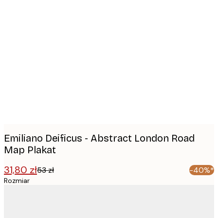
Product
images
Emiliano Deificus - Abstract London Road
Map Plakat
31,80 zł
53 zł
-40%*
Rozmiar