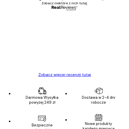
Zobacz niektóre z nich tutaj.
Zweryfikowany kupujący
Opinie
klientów
Towar zgodny z opisem, szybka dostawa.
Polecam
23 kwi
Ewa L
Zobacz więcej recenzji tutaj
Darmowa Wysyłka
Dostawa w 2-4 dni
powyżej 249 zł
robocze
Nowe produkty
Bezpieczne
każdego miesiąca