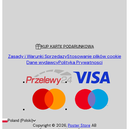
Sklep
Poster Store
Obsługa Klienta
KUP KARTĘ PODARUNKOWĄ
Zasady i Warunki Sprzedazy
Stosowanie plików cookie
Dane wydawcy
Polityka Prywatnosci
Poland (Polski)
Copyright ©
2026
,
Poster Store
AB