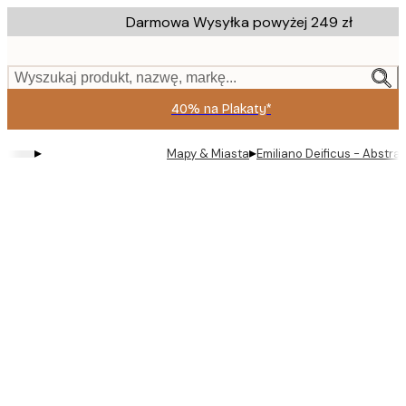
Skip
Darmowa Wysyłka powyżej 249 zł
to
main
content.
Wyszukaj produkt, nazwę, markę...
40% na Plakaty*
▸
▸
Mapy & Miasta
Emiliano Deificus - Abstr