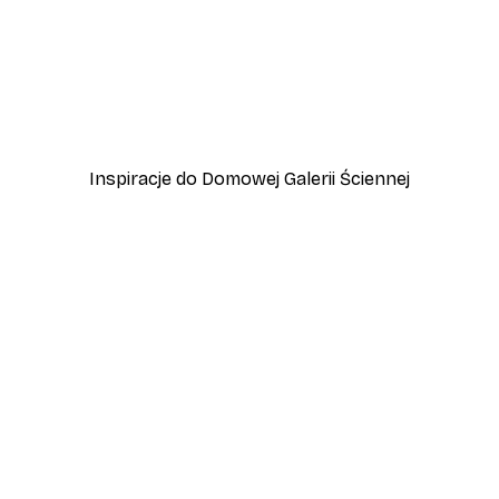
-40%*
zewo
Plakat Lampart
Od 45 zł
75 zł
Inspiracje do Domowej Galerii Ściennej