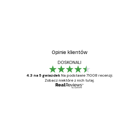
Opinie klientów
DOSKONALI
4.3 na 5 gwiazdek
Na podstawie 71008 recenzji.
Zobacz niektóre z nich tutaj.
Zweryfikowany kupujący
Opinie
klientów
Towar zgodny z opisem, szybka dostawa.
Polecam
23 kwi