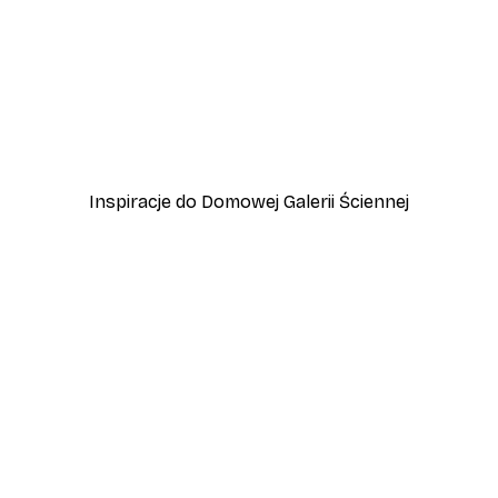
-40%*
zewo
Plakat Lampart
Od 45 zł
75 zł
Inspiracje do Domowej Galerii Ściennej