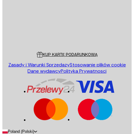
WYŚLIJ
Sklep
Poster Store
Obsługa Klienta
KUP KARTĘ PODARUNKOWĄ
Zasady i Warunki Sprzedazy
Stosowanie plików cookie
Dane wydawcy
Polityka Prywatnosci
Poland (Polski)