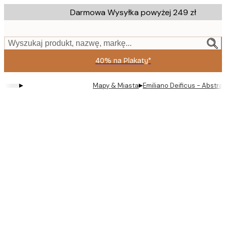
Skip
Darmowa Wysyłka powyżej 249 zł
to
main
content.
Wyszukaj produkt, nazwę, markę...
40% na Plakaty*
▸
▸
Mapy & Miasta
Emiliano Deificus - Abstra