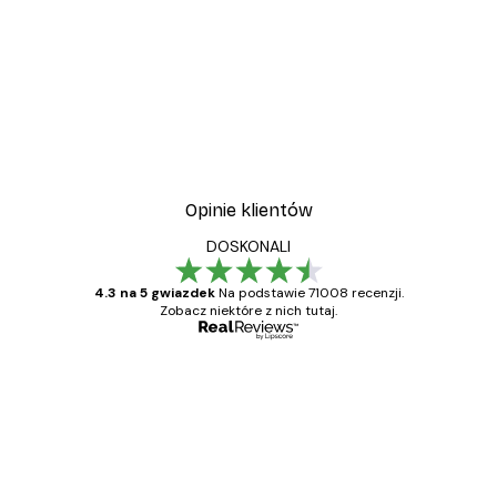
Opinie klientów
DOSKONALI
4.3 na 5 gwiazdek
Na podstawie 71008 recenzji.
Zobacz niektóre z nich tutaj.
Zweryfikowany kupujący
Opinie
klientów
Towar zgodny z opisem, szybka dostawa.
Polecam