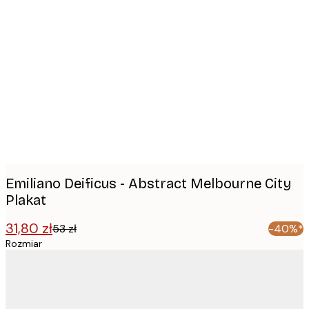
Product
images
Emiliano Deificus - Abstract Melbourne City
Plakat
31,80 zł
53 zł
-40%*
Rozmiar