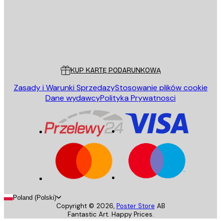
Sklep
Poster Store
Obsługa Klienta
KUP KARTĘ PODARUNKOWĄ
Zasady i Warunki Sprzedazy
Stosowanie plików cookie
Dane wydawcy
Polityka Prywatnosci
Poland (Polski)
Copyright ©
2026
,
Poster Store
AB
Fantastic Art. Happy Prices.