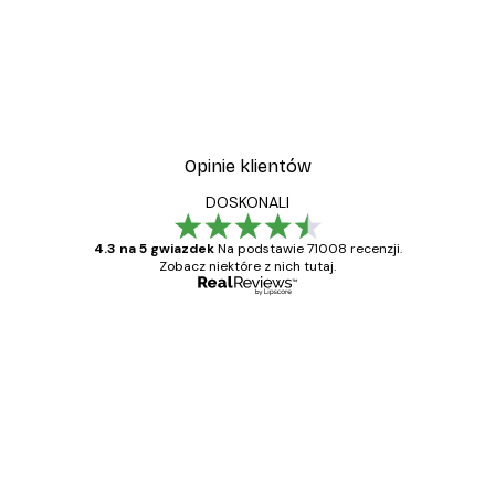
Opinie klientów
DOSKONALI
4.3 na 5 gwiazdek
Na podstawie 71008 recenzji.
Zobacz niektóre z nich tutaj.
Zweryfikowany kupujący
Opinie
klientów
Towar zgodny z opisem, szybka dostawa.
Polecam
23 kwi
Ewa L