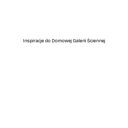
-40%*
y
Italy Vespa Plakat
Od 31,80 zł
53 zł
Inspiracje do Domowej Galerii Ściennej