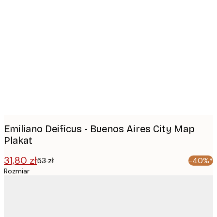
Product
images
Emiliano Deificus - Buenos Aires City Map
Plakat
31,80 zł
53 zł
-40%*
Rozmiar