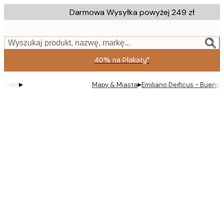
Skip
Darmowa Wysyłka powyżej 249 zł
to
main
content.
Wyszukaj produkt, nazwę, markę...
40% na Plakaty*
▸
▸
Mapy & Miasta
Emiliano Deificus - Buenos