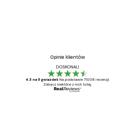
Opinie klientów
DOSKONALI
4.3 na 5 gwiazdek
Na podstawie 71008 recenzji.
Zobacz niektóre z nich tutaj.
Zweryfikowany kupujący
Opinie
klientów
Towar zgodny z opisem, szybka dostawa.
Polecam