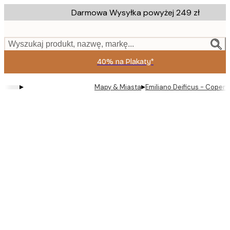
Skip
Darmowa Wysyłka powyżej 249 zł
to
main
content.
Wyszukaj produkt, nazwę, markę...
40% na Plakaty*
▸
▸
Mapy & Miasta
Emiliano Deificus - Copen