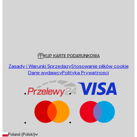
WYŚLIJ
Sklep
Poster Store
Obsługa Klienta
KUP KARTĘ PODARUNKOWĄ
Zasady i Warunki Sprzedazy
Stosowanie plików cookie
Dane wydawcy
Polityka Prywatnosci
Poland (Polski)