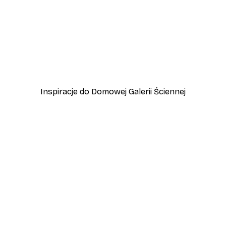
-40%*
zewo
Plakat Lampart
Od 45 zł
75 zł
Inspiracje do Domowej Galerii Ściennej