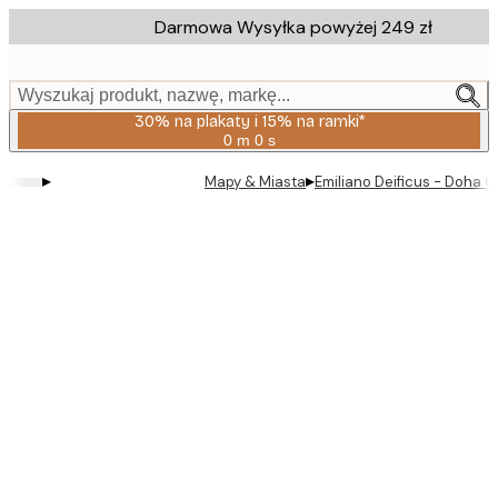
Skip
Darmowa Wysyłka powyżej 249 zł
to
main
content.
Wyszukaj produkt, nazwę, markę...
30% na plakaty i 15% na ramki*
0 m
0 s
Ważny
do:
▸
▸
Mapy & Miasta
Emiliano Deificus - Doha C
2026-
08-
06