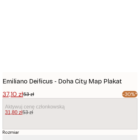
Product
images
Emiliano Deificus - Doha City Map Plakat
37,10 zł
53 zł
-30%*
Aktywuj cenę członkowską
31,80 zł
53 zł
Rozmiar