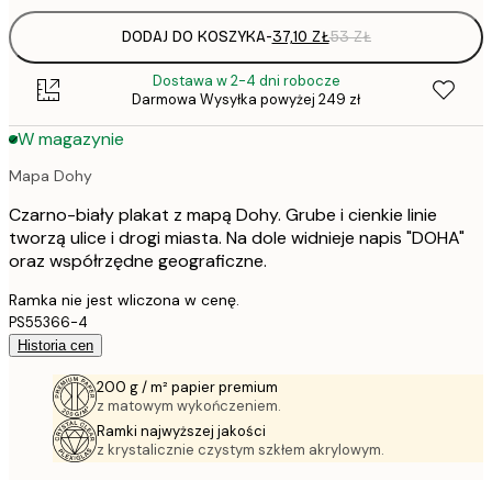
DODAJ DO KOSZYKA
-
37,10 ZŁ
53 ZŁ
Dostawa w 2-4 dni robocze
Darmowa Wysyłka powyżej 249 zł
W magazynie
Mapa Dohy
Czarno-biały plakat z mapą Dohy. Grube i cienkie linie
tworzą ulice i drogi miasta. Na dole widnieje napis "DOHA"
oraz współrzędne geograficzne.
Ramka nie jest wliczona w cenę.
PS55366-4
Historia cen
200 g / m² papier premium
z matowym wykończeniem.
Ramki najwyższej jakości
z krystalicznie czystym szkłem akrylowym.