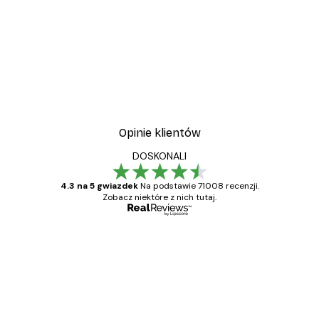
Opinie klientów
DOSKONALI
4.3 na 5 gwiazdek
Na podstawie 71008 recenzji.
Zobacz niektóre z nich tutaj.
Zweryfikowany kupujący
Opinie
klientów
Towar zgodny z opisem, szybka dostawa.
Polecam