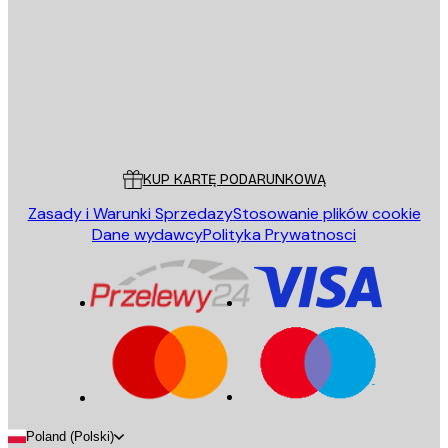
WYŚLIJ
Sklep
Poster Store
Obsługa Klienta
KUP KARTĘ PODARUNKOWĄ
Zasady i Warunki Sprzedazy
Stosowanie plików cookie
Dane wydawcy
Polityka Prywatnosci
Poland (Polski)