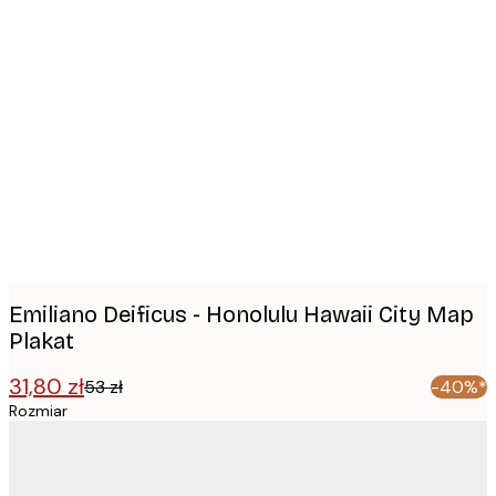
Product
images
Emiliano Deificus - Honolulu Hawaii City Map
Plakat
31,80 zł
53 zł
-40%*
Rozmiar