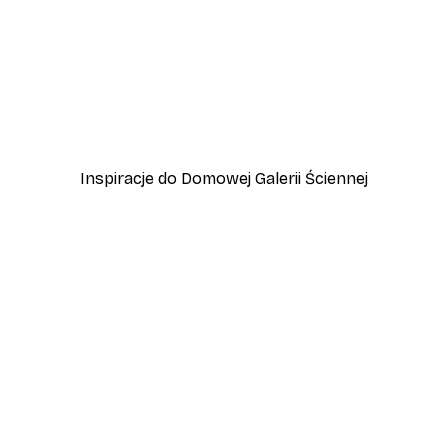
-40%*
Vintage nad morzem Plak
Od 32,40 zł
54 zł
Inspiracje do Domowej Galerii Ściennej