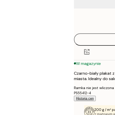
Frame
21x30 cm
options
30x40 cm
40x50 cm
50x70 cm
W magazynie
70x100 cm
Czarno-biały plakat z
100x150 cm
miasta. Idealny do salo
Ramka nie jest wliczona
PS55412-4
Historia cen
200 g / m² p
z matowym 