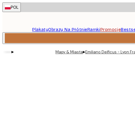
Skip
POL
to
main
content.
Plakaty
Obrazy Na Płótnie
Ramki
Promocje
Bestse
▸
▸
Mapy & Miasta
Emiliano Deificus - Lyon F