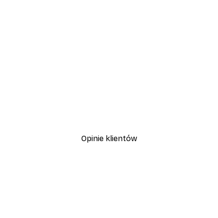
-30%*
Plakat Kwitnące Drzewo
Od 37,10 zł
53 zł
Opinie klientów
, szybka dostawa. Polecam