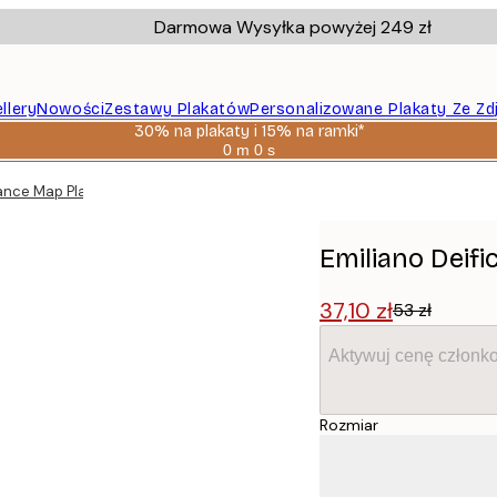
Darmowa Wysyłka powyżej 249 zł
llery
Nowości
Zestawy Plakatów
Personalizowane Plakaty Ze Zd
30% na plakaty i 15% na ramki*
0 m
0 s
Ważny
do:
rance Map Plakat
2026-
08-
06
Emiliano Deifi
37,10 zł
53 zł
Aktywuj cenę członk
Rozmiar