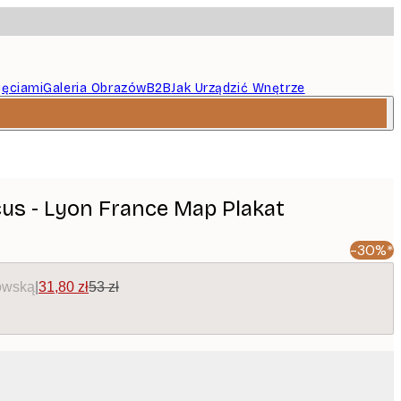
jęciami
Galeria Obrazów
B2B
Jak Urządzić Wnętrze
cus - Lyon France Map Plakat
-30%*
owską
|
31,80 zł
53 zł