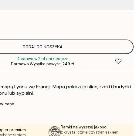
37,
52,
75,
DODAJ DO KOSZYKA
Dostawa w 2-4 dni robocze
Darmowa Wysyłka powyżej 249 zł
136,
 mapą Lyonu we Francji. Mapa pokazuje ulice, rzeki i budynki
347,
nu lub sypialni.
 w cenę.
Ramki najwyższej jakości
apier premium
z krystalicznie czystym szkłem
wykończeniem.