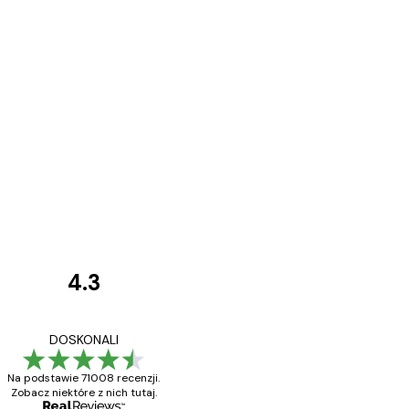
4.3
Opinie
klientów
Towar zgodny z opisem
DOSKONALI
Na podstawie 71008 recenzji.
Zobacz niektóre z nich tutaj.
23 kwi