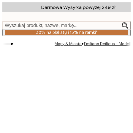
Skip
Darmowa Wysyłka powyżej 249 zł
to
main
content.
Wyszukaj produkt, nazwę, markę...
30% na plakaty i 15% na ramki*
▸
▸
Mapy & Miasta
Emiliano Deificus - Medell