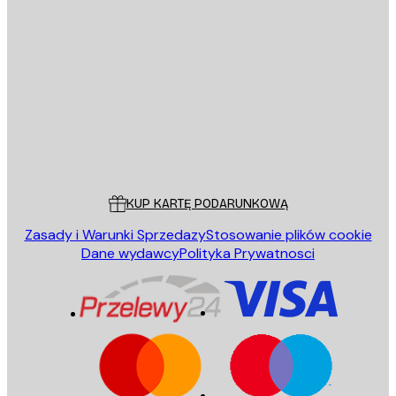
E-mail
WYŚLIJ
Sklep
Poster Store
Obsługa Klienta
KUP KARTĘ PODARUNKOWĄ
Zasady i Warunki Sprzedazy
Stosowanie plików cookie
Dane wydawcy
Polityka Prywatnosci