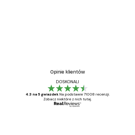
-30%*
Plakat Coco
Od 37,10 zł
53 zł
Opinie klientów
DOSKONALI
4.3 na 5 gwiazdek
Na podstawie 71008 recenzji.
Zobacz niektóre z nich tutaj.
Zweryfikowany kupujący
Opinie
klientów
Towar zgodny z opisem, szybka dostawa.