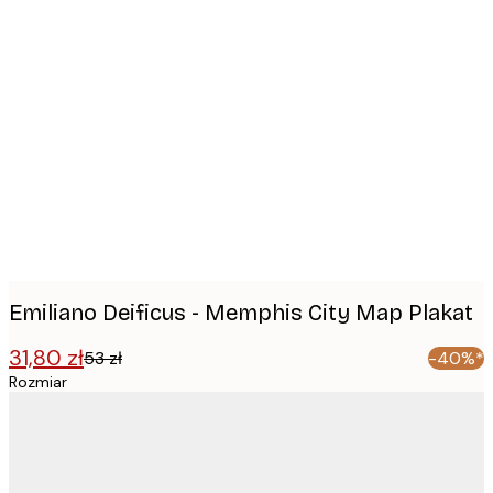
Product
images
Emiliano Deificus - Memphis City Map Plakat
31,80 zł
53 zł
-40%*
Rozmiar