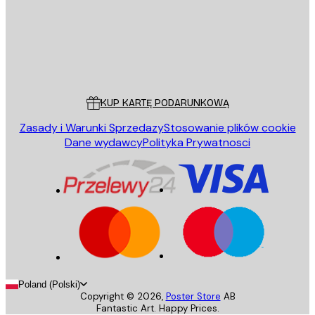
Sklep
Poster Store
Obsługa Klienta
KUP KARTĘ PODARUNKOWĄ
Zasady i Warunki Sprzedazy
Stosowanie plików cookie
Dane wydawcy
Polityka Prywatnosci
Poland (Polski)
Copyright ©
2026
,
Poster Store
AB
Fantastic Art. Happy Prices.