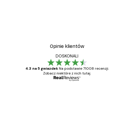
-40%*
Vintage nad morzem Plak
Od 32,40 zł
54 zł
Opinie klientów
DOSKONALI
4.3 na 5 gwiazdek
Na podstawie 71008 recenzji.
Zobacz niektóre z nich tutaj.
Zweryfikowany kupujący
Opinie
klientów
Towar zgodny z opisem, szybka dostawa.
Polecam
23 kwi
Ewa L