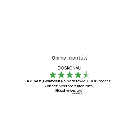
Opinie klientów
DOSKONALI
4.3 na 5 gwiazdek
Na podstawie 71008 recenzji.
Zobacz niektóre z nich tutaj.
Zweryfikowany kupujący
Opinie
klientów
Towar zgodny z opisem, szybka dostawa.
Polecam