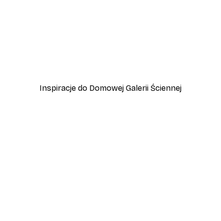
-40%*
Vintage nad morzem Plak
Od 32,40 zł
54 zł
Inspiracje do Domowej Galerii Ściennej