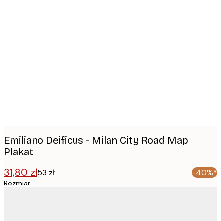
Product
images
Emiliano Deificus - Milan City Road Map
Plakat
31,80 zł
53 zł
-40%*
Rozmiar