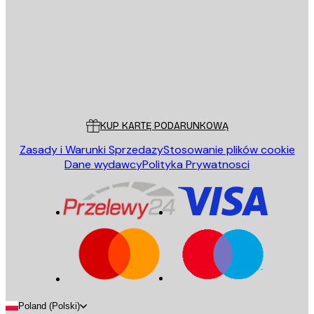
WYŚLIJ
Sklep
Poster Store
Obsługa Klienta
KUP KARTĘ PODARUNKOWĄ
Zasady i Warunki Sprzedazy
Stosowanie plików cookie
Dane wydawcy
Polityka Prywatnosci
Poland (Polski)