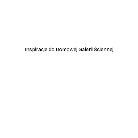
-40%*
zewo
Plakat Lampart
Od 45 zł
75 zł
Inspiracje do Domowej Galerii Ściennej