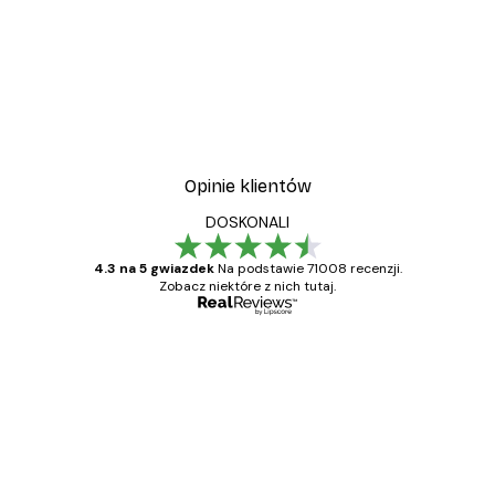
Opinie klientów
DOSKONALI
4.3 na 5 gwiazdek
Na podstawie 71008 recenzji.
Zobacz niektóre z nich tutaj.
Zweryfikowany kupujący
Opinie
klientów
Towar zgodny z opisem, szybka dostawa.
Polecam
23 kwi