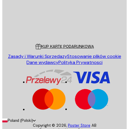
Sklep
Poster Store
Obsługa Klienta
KUP KARTĘ PODARUNKOWĄ
Zasady i Warunki Sprzedazy
Stosowanie plików cookie
Dane wydawcy
Polityka Prywatnosci
Poland (Polski)
Copyright ©
2026
,
Poster Store
AB