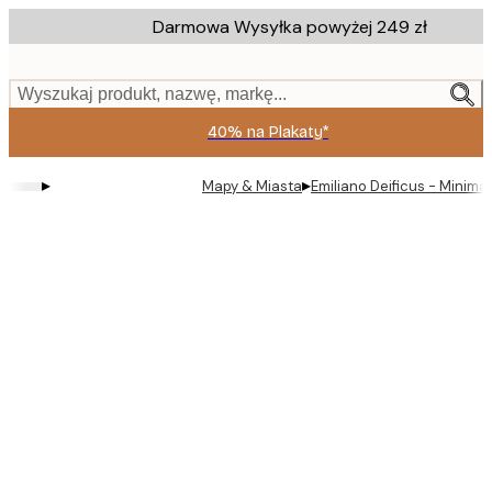
Skip
Darmowa Wysyłka powyżej 249 zł
to
main
content.
Wyszukaj produkt, nazwę, markę...
40% na Plakaty*
▸
▸
Mapy & Miasta
Emiliano Deificus - Minima