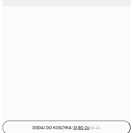
31,
21x30 cm
30x40 cm
64,
40x50 cm
50x70 cm
1
70x100 cm
297,
100x150 cm
Frame
options
DODAJ DO KOSZYKA
-
31,80 ZŁ
53 ZŁ