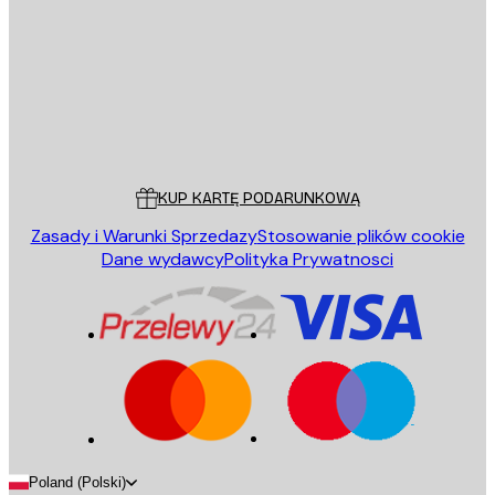
WYŚLIJ
Sklep
Poster Store
Obsługa Klienta
KUP KARTĘ PODARUNKOWĄ
Zasady i Warunki Sprzedazy
Stosowanie plików cookie
Dane wydawcy
Polityka Prywatnosci
Poland (Polski)