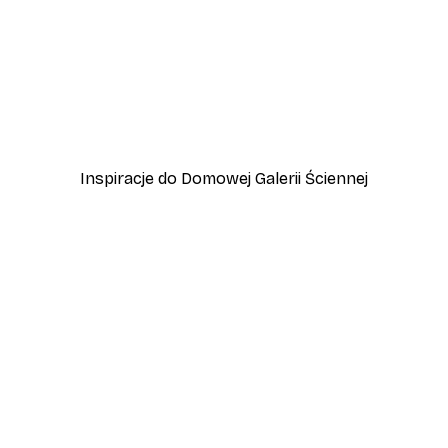
-40%*
Vintage nad morzem Plak
Od 32,40 zł
54 zł
Inspiracje do Domowej Galerii Ściennej