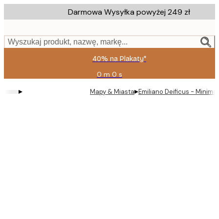
Skip
Darmowa Wysyłka powyżej 249 zł
to
main
content.
Wyszukaj produkt, nazwę, markę...
40% na Plakaty*
0 m
0 s
Ważny
do:
▸
▸
Mapy & Miasta
Emiliano Deificus - Minima
2026-
08-
09