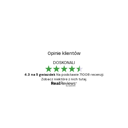
Opinie klientów
DOSKONALI
4.3 na 5 gwiazdek
Na podstawie 71008 recenzji.
Zobacz niektóre z nich tutaj.
Zweryfikowany kupujący
Opinie
klientów
Towar zgodny z opisem, szybka dostawa.
Polecam