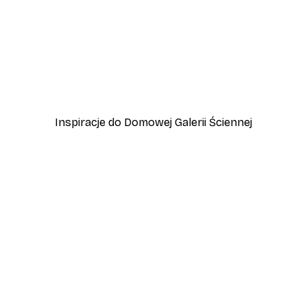
-40%*
Buenos Aires City Map Plakat
Emiliano Deificus - Minim
Od 31,80 zł
53 zł
Inspiracje do Domowej Galerii Ściennej