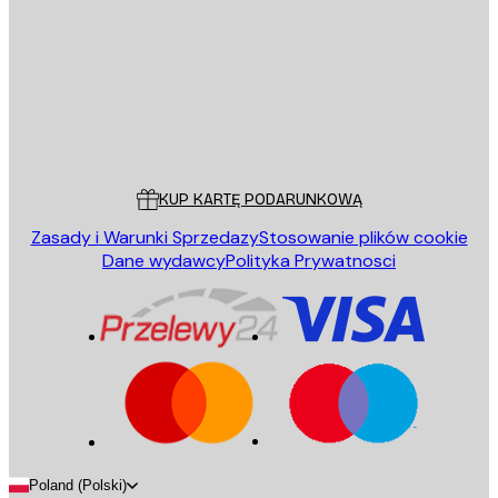
WYŚLIJ
Sklep
Poster Store
Obsługa Klienta
KUP KARTĘ PODARUNKOWĄ
Zasady i Warunki Sprzedazy
Stosowanie plików cookie
Dane wydawcy
Polityka Prywatnosci
Poland (Polski)