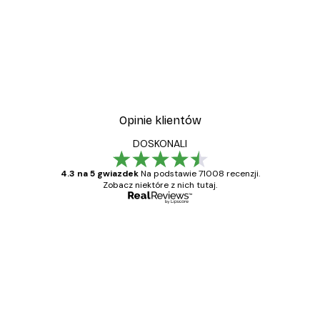
Opinie klientów
DOSKONALI
4.3 na 5 gwiazdek
Na podstawie 71008 recenzji.
Zobacz niektóre z nich tutaj.
Zweryfikowany kupujący
Opinie
klientów
Towar zgodny z opisem, szybka dostawa.
Polecam
23 kwi