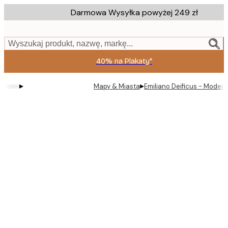
Skip
Darmowa Wysyłka powyżej 249 zł
to
main
content.
Wyszukaj produkt, nazwę, markę...
40% na Plakaty*
▸
▸
Mapy & Miasta
Emiliano Deificus - Modern