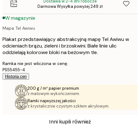
Dostawa w 2-4 dni robocze
Darmowa Wysyłka powyżej 249 zł
W magazynie
Mapa Tel Awiwu
Plakat przedstawiający abstrakcyjną mapę Tel Awiwu w
odcieniach brązu, zieleni i brzoskwini. Białe linie ulic
oddzielają kolorowe bloki na beżowym tle.
Ramka nie jest wliczona w cenę.
PS55455-4
Historia cen
200 g / m² papier premium
z matowym wykończeniem.
Ramki najwyższej jakości
z krystalicznie czystym szkłem akrylowym.
Inni kupili również