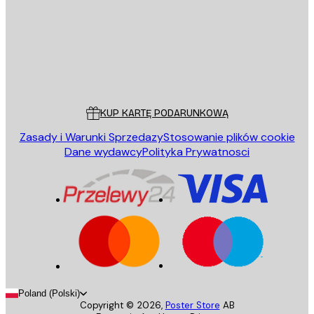
Sklep
Poster Store
Obsługa Klienta
KUP KARTĘ PODARUNKOWĄ
Zasady i Warunki Sprzedazy
Stosowanie plików cookie
Dane wydawcy
Polityka Prywatnosci
Poland (Polski)
Copyright ©
2026
,
Poster Store
AB