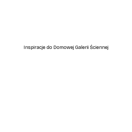
-40%*
zewo
Plakat Lampart
Od 45 zł
75 zł
Inspiracje do Domowej Galerii Ściennej