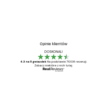
Opinie klientów
DOSKONALI
4.3 na 5 gwiazdek
Na podstawie 71008 recenzji.
Zobacz niektóre z nich tutaj.
Zweryfikowany kupujący
Opinie
klientów
Towar zgodny z opisem, szybka dostawa.
Polecam