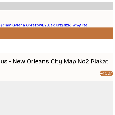
jęciami
Galeria Obrazów
B2B
Jak Urządzić Wnętrze
icus - New Orleans City Map No2 Plakat
-40%*