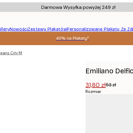
Darmowa Wysyłka powyżej 249 zł
llery
Nowości
Zestawy Plakatów
Personalizowane Plakaty Ze Zd
40% na Plakaty*
leans City Map No2 Plakat
Emiliano Deif
31,80 zł
53 zł
Rozmiar