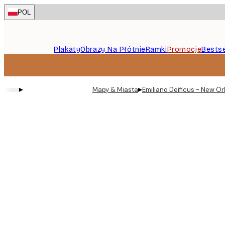
Skip
POL
to
main
content.
Plakaty
Obrazy Na Płótnie
Ramki
Promocje
Bestse
▸
▸
Mapy & Miasta
Emiliano Deificus - New Or