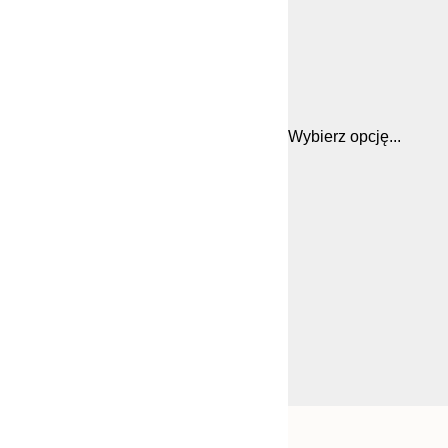
Wybierz opcję...
Frame
21x30 cm