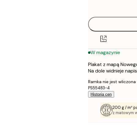
options
30x40 cm
40x50 cm
50x70 cm
W magazynie
70x100 cm
Plakat z mapą Nowego 
100x150 cm
Na dole widnieje nap
Ramka nie jest wliczona
PS55483-4
Historia cen
200 g / m² p
z matowym 