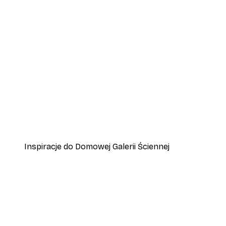
-40%*
Plakat Lampart
Od 45 zł
75 zł
Inspiracje do Domowej Galerii Ściennej