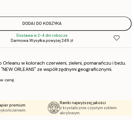
64,
DODAJ DO KOSZYKA
Dostawa w 2-4 dni robocze
Darmowa Wysyłka powyżej 249 zł
1
Orleanu w kolorach czerwieni, zieleni, pomarańczu i beżu.
297,
is "NEW ORLEANS" ze współrzędnymi geograficznymi.
 w cenę.
Ramki najwyższej jakości
apier premium
z krystalicznie czystym szkłem
wykończeniem.
akrylowym.