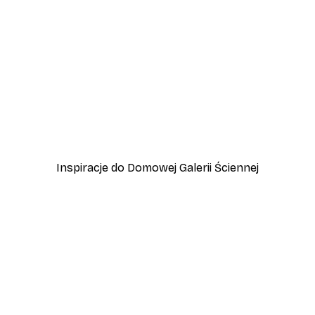
-30%*
Plakat Coco
Od 37,10 zł
53 zł
Inspiracje do Domowej Galerii Ściennej