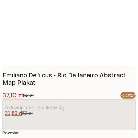
Product
images
Emiliano Deificus - Rio De Janeiro Abstract
Map Plakat
37,10 zł
53 zł
-30%*
Aktywuj cenę członkowską
31,80 zł
53 zł
Rozmiar