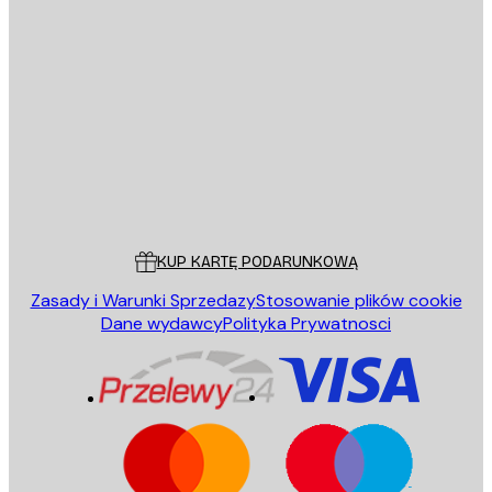
E-mail
WYŚLIJ
Sklep
Poster Store
Obsługa Klienta
KUP KARTĘ PODARUNKOWĄ
Zasady i Warunki Sprzedazy
Stosowanie plików cookie
Dane wydawcy
Polityka Prywatnosci