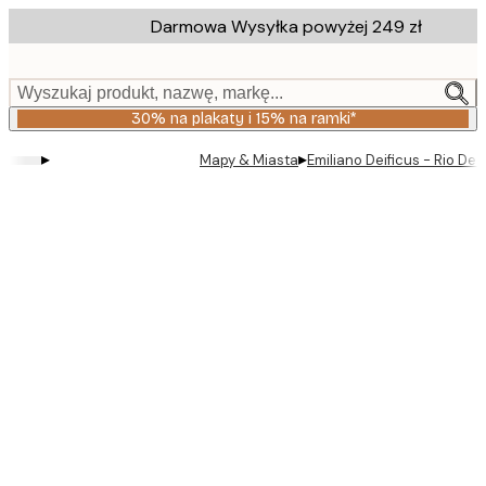
Skip
Darmowa Wysyłka powyżej 249 zł
to
main
content.
Wyszukaj produkt, nazwę, markę...
30% na plakaty i 15% na ramki*
▸
▸
Mapy & Miasta
Emiliano Deificus - Rio De