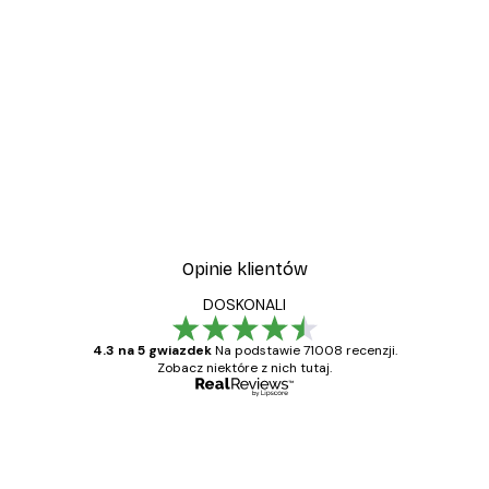
Opinie klientów
DOSKONALI
4.3 na 5 gwiazdek
Na podstawie 71008 recenzji.
Zobacz niektóre z nich tutaj.
Zweryfikowany kupujący
Opinie
klientów
Towar zgodny z opisem, szybka dostawa.