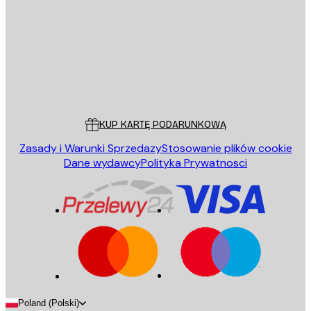
WYŚLIJ
Sklep
Poster Store
Obsługa Klienta
KUP KARTĘ PODARUNKOWĄ
Zasady i Warunki Sprzedazy
Stosowanie plików cookie
Dane wydawcy
Polityka Prywatnosci
Poland (Polski)