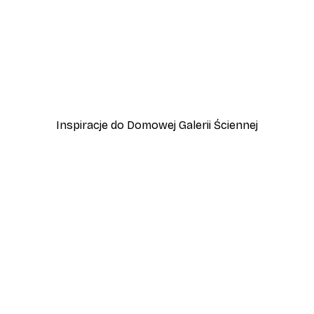
-40%*
d Słońca
Italy Vespa Plakat
Od 31,80 zł
53 zł
Inspiracje do Domowej Galerii Ściennej