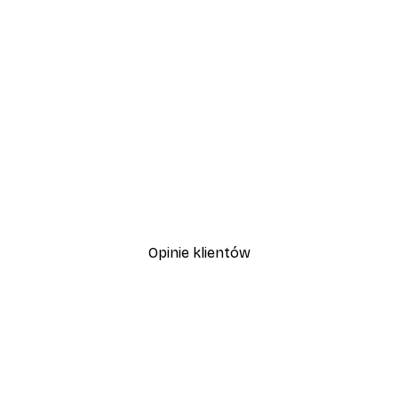
-30%*
Plakat Kwitnące Drzewo
Od 37,10 zł
53 zł
Opinie klientów
, szybka dostawa. Polecam