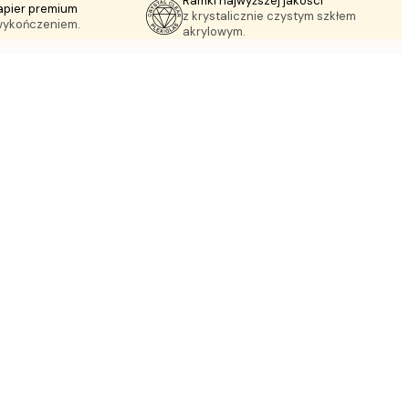
Ramki najwyższej jakości
apier premium
z krystalicznie czystym szkłem
wykończeniem.
akrylowym.