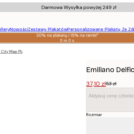
Darmowa Wysyłka powyżej 249 zł
llery
Nowości
Zestawy Plakatów
Personalizowane Plakaty Ze Zd
30% na plakaty i 15% na ramki*
0 m
0 s
Ważny
do:
o City Map Plakat
2026-
08-
06
Emiliano Deifi
37,10 zł
53 zł
Aktywuj cenę członk
Rozmiar