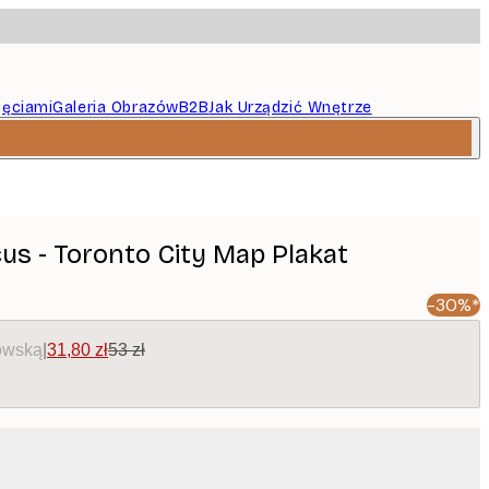
jęciami
Galeria Obrazów
B2B
Jak Urządzić Wnętrze
cus - Toronto City Map Plakat
-30%*
owską
|
31,80 zł
53 zł