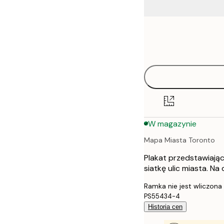
Frame
21x30 cm
options
30x40 cm
40x50 cm
50x70 cm
W magazynie
70x100 cm
Mapa Miasta Toronto
100x150 cm
Plakat przedstawiający
siatkę ulic miasta. N
Ramka nie jest wliczona
PS55434-4
Historia cen