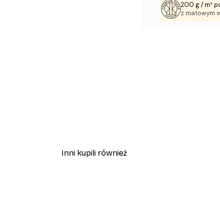
200 g / m² p
z matowym 
Inni kupili również