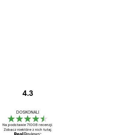
4.3
Opinie
klientów
Towar zgodny z opisem
DOSKONALI
Na podstawie 71008 recenzji.
Zobacz niektóre z nich tutaj.
23 kwi