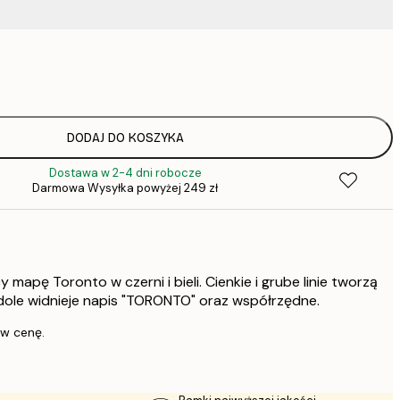
37,
52,
75,
DODAJ DO KOSZYKA
Dostawa w 2-4 dni robocze
Darmowa Wysyłka powyżej 249 zł
136,
347,
 mapę Toronto w czerni i bieli. Cienkie i grube linie tworzą
a dole widnieje napis "TORONTO" oraz współrzędne.
 w cenę.