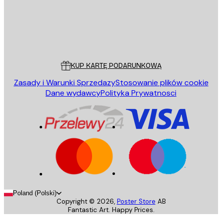
Sklep
Poster Store
Obsługa Klienta
KUP KARTĘ PODARUNKOWĄ
Zasady i Warunki Sprzedazy
Stosowanie plików cookie
Dane wydawcy
Polityka Prywatnosci
Poland (Polski)
Copyright ©
2026
,
Poster Store
AB
Fantastic Art. Happy Prices.