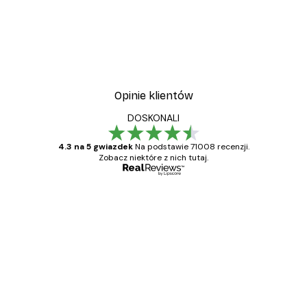
Opinie klientów
DOSKONALI
4.3 na 5 gwiazdek
Na podstawie 71008 recenzji.
Zobacz niektóre z nich tutaj.
Zweryfikowany kupujący
Opinie
klientów
Towar zgodny z opisem, szybka dostawa.
Polecam
23 kwi
Ewa L