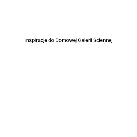
-40%*
an Francisco Plakat
Plakat Letni Wschód Sło
Od 31,80 zł
53 zł
Inspiracje do Domowej Galerii Ściennej