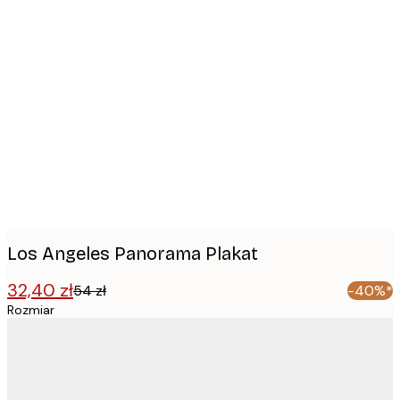
Product
images
Los Angeles Panorama Plakat
32,40 zł
54 zł
-40%*
Rozmiar