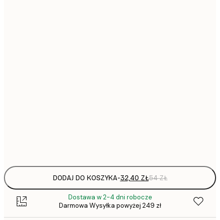
32,
21x30 cm
51,
30x40 cm
64,
40x50 cm
90,
50x70 cm
130,
70x100 cm
Frame
options
DODAJ DO KOSZYKA
-
32,40 ZŁ
54 ZŁ
Dostawa w 2-4 dni robocze
Darmowa Wysyłka powyżej 249 zł