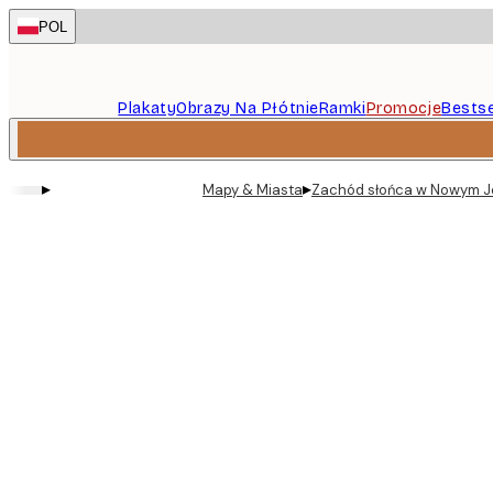
Skip
POL
to
main
content.
Plakaty
Obrazy Na Płótnie
Ramki
Promocje
Bestse
▸
▸
Mapy & Miasta
Zachód słońca w Nowym Jo