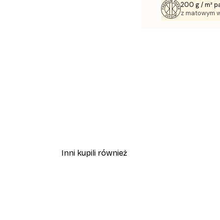
200 g / m² p
z matowym 
Inni kupili również