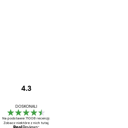
4.3
Opinie
klientów
Towar zgodny z opisem
DOSKONALI
Na podstawie 71008 recenzji.
Zobacz niektóre z nich tutaj.
23 kwi