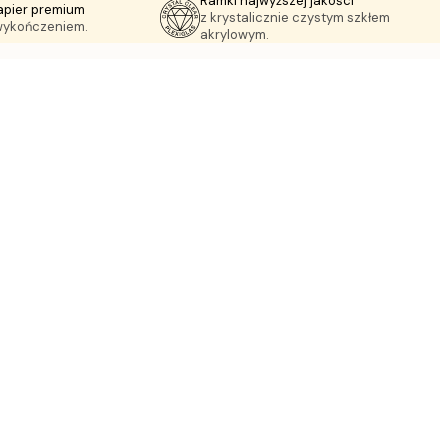
Ramki najwyższej jakości
apier premium
z krystalicznie czystym szkłem
wykończeniem.
akrylowym.