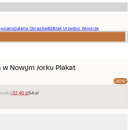
jęciami
Galeria Obrazów
B2B
Jak Urządzić Wnętrze
a w Nowym Jorku Plakat
-30%*
owską
|
32,40 zł
54 zł