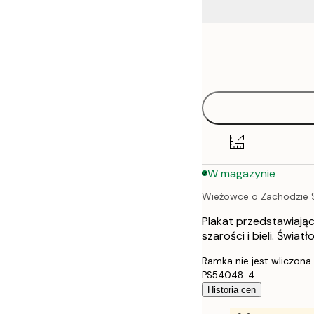
Frame
21x30 cm
options
30x40 cm
40x50 cm
50x70 cm
W magazynie
70x100 cm
Wieżowce o Zachodzie 
Plakat przedstawiają
szarości i bieli. Świa
Ramka nie jest wliczona
PS54048-4
Historia cen