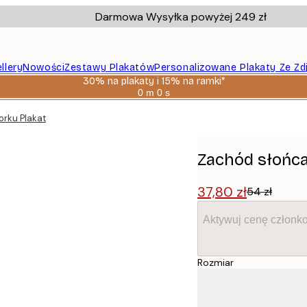
Darmowa Wysyłka powyżej 249 zł
llery
Nowości
Zestawy Plakatów
Personalizowane Plakaty Ze Zd
30% na plakaty i 15% na ramki*
0 m
0 s
Ważny
do:
rku Plakat
2026-
08-
06
Zachód słońc
37,80 zł
54 zł
Aktywuj cenę członk
Rozmiar