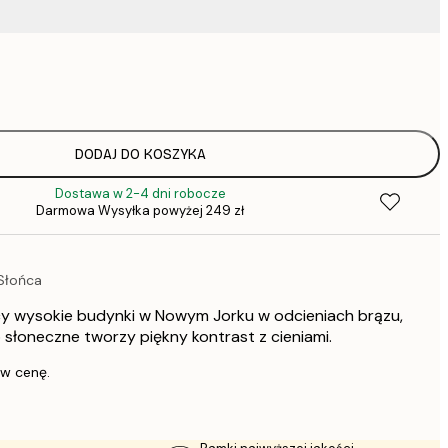
37,
60,
75,
DODAJ DO KOSZYKA
Dostawa w 2-4 dni robocze
105,
Darmowa Wysyłka powyżej 249 zł
151,
Słońca
cy wysokie budynki w Nowym Jorku w odcieniach brązu,
tło słoneczne tworzy piękny kontrast z cieniami.
 w cenę.