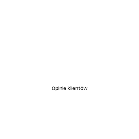
-30%*
Plakat Pole Stokrotek
Od 37,10 zł
53 zł
Opinie klientów
, szybka dostawa. Polecam