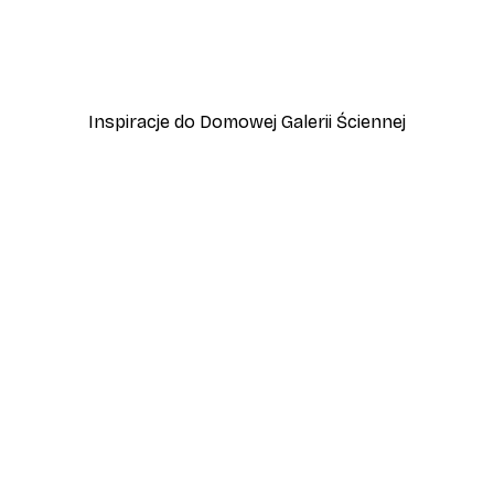
 Jeziora Garda
Przygoda w Amalfi Plakat
Od 45 zł
75 zł
Inspiracje do Domowej Galerii Ściennej