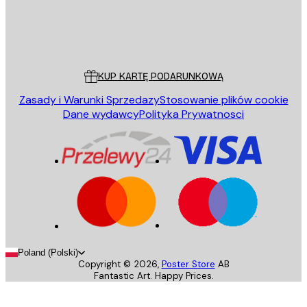
Sklep
Poster Store
Obsługa Klienta
KUP KARTĘ PODARUNKOWĄ
Zasady i Warunki Sprzedazy
Stosowanie plików cookie
Dane wydawcy
Polityka Prywatnosci
Poland (Polski)
Copyright ©
2026
,
Poster Store
AB
Fantastic Art. Happy Prices.