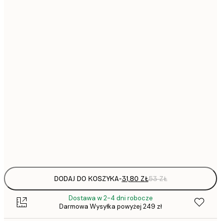
31,
21x30 cm
30x40 cm
50x70 cm
1
70x100 cm
297,
100x150 cm
Frame
options
DODAJ DO KOSZYKA
-
31,80 ZŁ
53 ZŁ
Dostawa w 2-4 dni robocze
Darmowa Wysyłka powyżej 249 zł