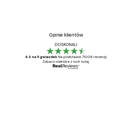
Opinie klientów
DOSKONALI
4.3 na 5 gwiazdek
Na podstawie 71008 recenzji.
Zobacz niektóre z nich tutaj.
Zweryfikowany kupujący
Opinie
klientów
Towar zgodny z opisem, szybka dostawa.
Polecam
23 kwi
Ewa L