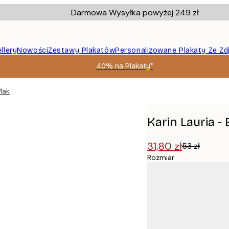
Darmowa Wysyłka powyżej 249 zł
llery
Nowości
Zestawy Plakatów
Personalizowane Plakaty Ze Zd
40% na Plakaty*
Plakat
Karin Lauria -
31,80 zł
53 zł
Rozmiar