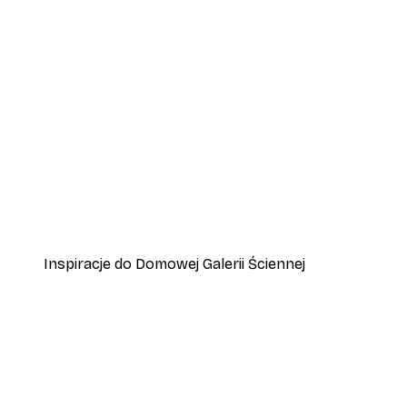
-40%*
Plakat Lampart
Od 45 zł
75 zł
Inspiracje do Domowej Galerii Ściennej