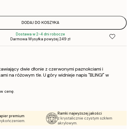
DODAJ DO KOSZYKA
Dostawa w 2-4 dni robocze
1
Darmowa Wysyłka powyżej 249 zł
297,
awiający dwie dłonie z czerwonymi paznokciami i
ami na różowym tle. U góry widnieje napis "BLING!" w
 w cenę.
Ramki najwyższej jakości
apier premium
z krystalicznie czystym szkłem
wykończeniem.
akrylowym.