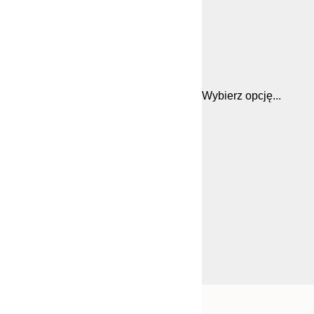
Wybierz opcję...
Frame
21x30 cm