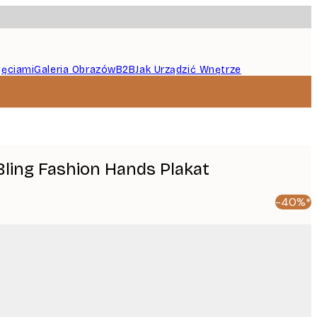
jęciami
Galeria Obrazów
B2B
Jak Urządzić Wnętrze
 Bling Fashion Hands Plakat
-40%*