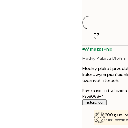
options
30x40 cm
50x70 cm
70x100 cm
W magazynie
100x150 cm
Modny Plakat z Dłońmi
Modny plakat przedst
kolorowymi pierścionk
czarnych literach.
Ramka nie jest wliczona
PS58066-4
Historia cen
200 g / m² p
z matowym 