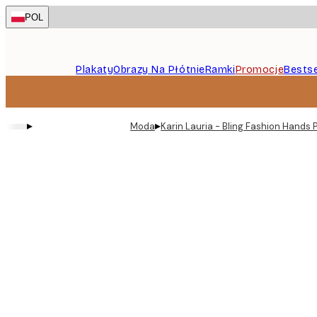
Skip
POL
to
main
content.
Plakaty
Obrazy Na Płótnie
Ramki
Promocje
Bestse
▸
▸
Moda
Karin Lauria - Bling Fashion Hands 