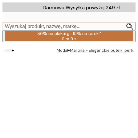
Skip
Darmowa Wysyłka powyżej 249 zł
to
main
content.
Wyszukaj produkt, nazwę, markę...
30% na plakaty i 15% na ramki*
0 m
0 s
Ważny
do:
▸
▸
Moda
Martina - Eleganckie butelki perfum
2026-
08-
06