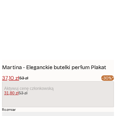
Product
images
Martina - Eleganckie butelki perfum Plakat
37,10 zł
53 zł
-30%*
Aktywuj cenę członkowską
31,80 zł
53 zł
Rozmiar