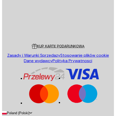
WYŚLIJ
Sklep
Poster Store
Obsługa Klienta
KUP KARTĘ PODARUNKOWĄ
Zasady i Warunki Sprzedazy
Stosowanie plików cookie
Dane wydawcy
Polityka Prywatnosci
Poland (Polski)