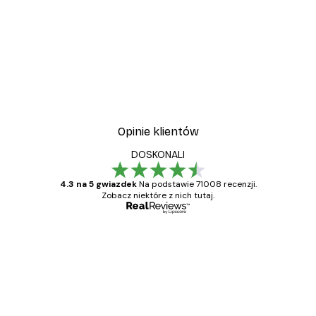
-30%*
wa
Plakat Kwitnące Drzewo
Od 37,10 zł
53 zł
Opinie klientów
DOSKONALI
4.3 na 5 gwiazdek
Na podstawie 71008 recenzji.
Zobacz niektóre z nich tutaj.
Zweryfikowany kupujący
Opinie
klientów
Towar zgodny z opisem, szybka dostawa.
Polecam