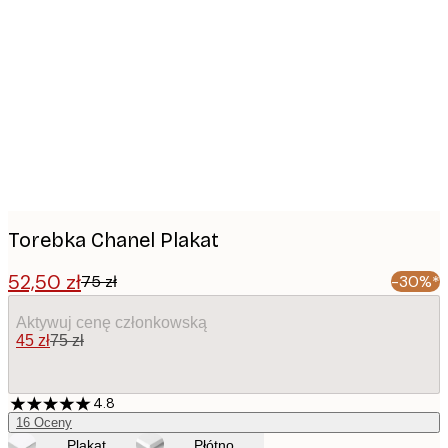
Product
images
Torebka Chanel Plakat
52,50 zł
75 zł
-30%*
Aktywuj cenę członkowską
45 zł
75 zł
4.8
16
Oceny
Plakat
Płótno