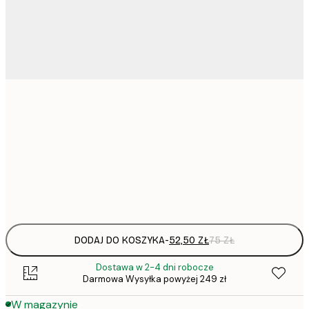
52,
30x40 cm
50x70 cm
Frame
options
DODAJ DO KOSZYKA
-
52,50 ZŁ
75 ZŁ
Dostawa w 2-4 dni robocze
Darmowa Wysyłka powyżej 249 zł
W magazynie