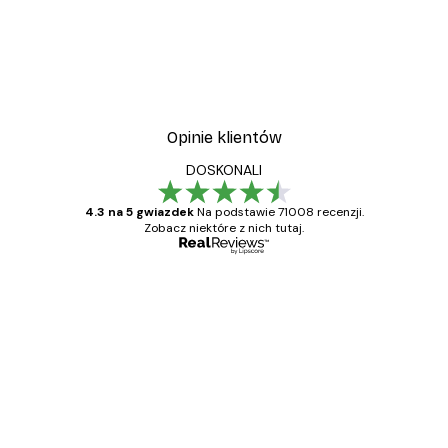
Opinie klientów
DOSKONALI
4.3 na 5 gwiazdek
Na podstawie 71008 recenzji.
Zobacz niektóre z nich tutaj.
Zweryfikowany kupujący
Opinie
klientów
Towar zgodny z opisem, szybka dostawa.
Polecam
23 kwi
Ewa L