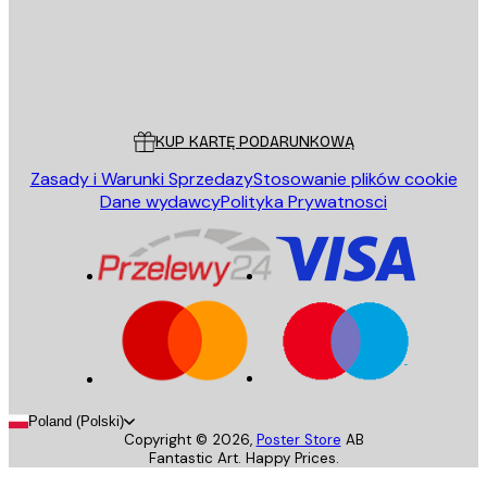
Sklep
Poster Store
Obsługa Klienta
KUP KARTĘ PODARUNKOWĄ
Zasady i Warunki Sprzedazy
Stosowanie plików cookie
Dane wydawcy
Polityka Prywatnosci
Poland (Polski)
Copyright ©
2026
,
Poster Store
AB
Fantastic Art. Happy Prices.