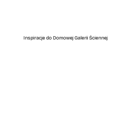
-30%*
Deski surfingowe Chanel 
Od 37,10 zł
53 zł
Inspiracje do Domowej Galerii Ściennej