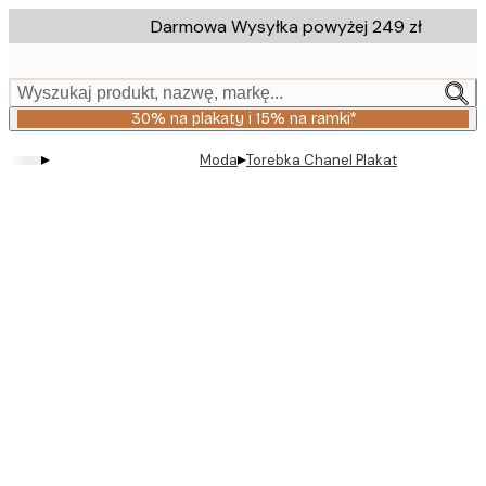
Skip
Darmowa Wysyłka powyżej 249 zł
to
main
content.
Wyszukaj produkt, nazwę, markę...
30% na plakaty i 15% na ramki*
▸
▸
Moda
Torebka Chanel Plakat