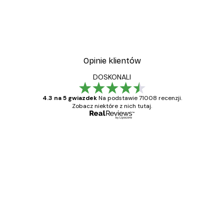
Opinie klientów
DOSKONALI
4.3 na 5 gwiazdek
Na podstawie 71008 recenzji.
Zobacz niektóre z nich tutaj.
Zweryfikowany kupujący
Opinie
klientów
Towar zgodny z opisem, szybka dostawa.
Polecam
23 kwi
Ewa L