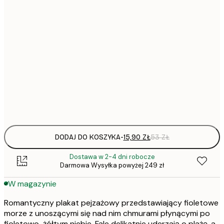
15,
21x30 cm
22,
30x40 cm
50x70 cm
Frame
options
DODAJ DO KOSZYKA
-
15,90 ZŁ
53 ZŁ
Dostawa w 2-4 dni robocze
Darmowa Wysyłka powyżej 249 zł
W magazynie
Romantyczny plakat pejzażowy przedstawiający fioletowe
morze z unoszącymi się nad nim chmurami płynącymi po
fioletowo-żółtym niebie. Fale delikatnie uderzają o plażę, a