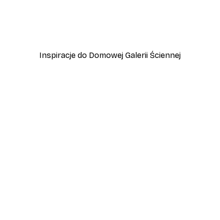
kie Jezioro
Plakat Bajkowy Zachód S
Od 15,90 zł
53 zł
Inspiracje do Domowej Galerii Ściennej