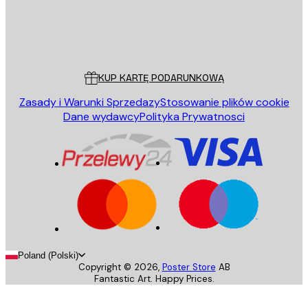
Sklep
Poster Store
Obsługa Klienta
KUP KARTĘ PODARUNKOWĄ
Zasady i Warunki Sprzedazy
Stosowanie plików cookie
Dane wydawcy
Polityka Prywatnosci
Poland (Polski)
Copyright ©
2026
,
Poster Store
AB
Fantastic Art. Happy Prices.