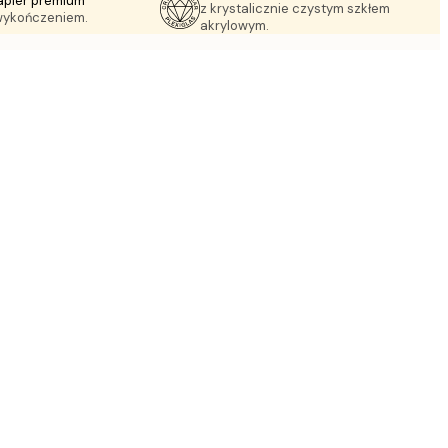
apier premium
z krystalicznie czystym szkłem
wykończeniem.
akrylowym.