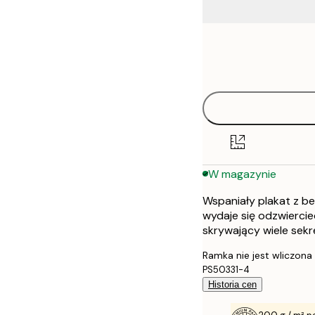
Frame
21x30 cm
options
30x40 cm
40x50 cm
50x50 cm
W magazynie
50x70 cm
Wspaniały plakat z b
70x100 cm
wydaje się odzwiercie
skrywający wiele sek
Ramka nie jest wliczona
PS50331-4
Historia cen