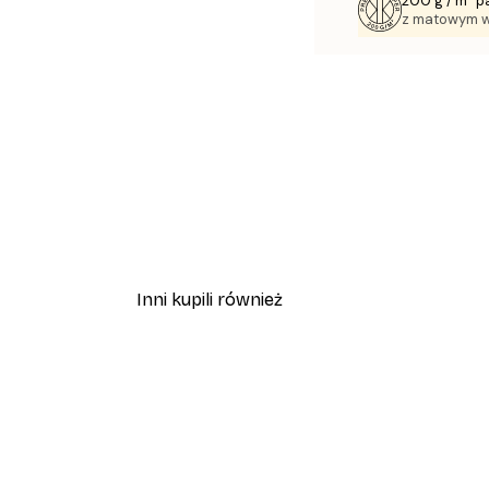
200 g / m² p
z matowym 
Inni kupili również