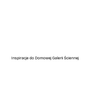
-30%*
Plakat Górski Widok
Od 37,10 zł
53 zł
Inspiracje do Domowej Galerii Ściennej