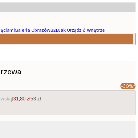
jęciami
Galeria Obrazów
B2B
Jak Urządzić Wnętrze
drzewa
-30%*
owską
|
31,80 zł
53 zł