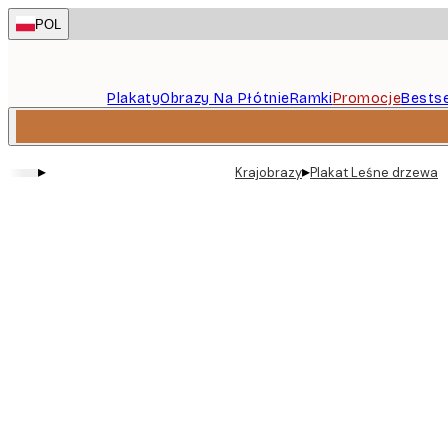
Skip
POL
to
main
content.
Plakaty
Obrazy Na Płótnie
Ramki
Promocje
Bestse
▸
▸
Krajobrazy
Plakat Leśne drzewa