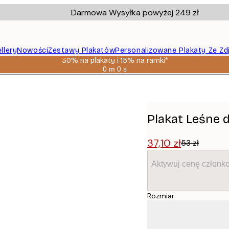
Darmowa Wysyłka powyżej 249 zł
llery
Nowości
Zestawy Plakatów
Personalizowane Plakaty Ze Zd
30% na plakaty i 15% na ramki*
0 m
0 s
Ważny
do:
2026-
08-
06
Plakat Leśne 
37,10 zł
53 zł
Aktywuj cenę członk
Rozmiar