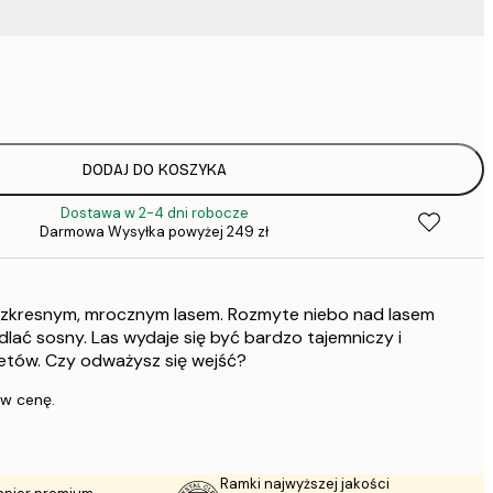
37,
52,
75,
DODAJ DO KOSZYKA
Dostawa w 2-4 dni robocze
75,
Darmowa Wysyłka powyżej 249 zł
ezkresnym, mrocznym lasem. Rozmyte niebo nad lasem
136,
dlać sosny. Las wydaje się być bardzo tajemniczy i
retów. Czy odważysz się wejść?
 w cenę.
Ramki najwyższej jakości