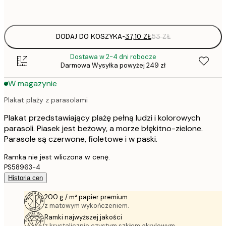
options
DODAJ DO KOSZYKA
-
37,10 ZŁ
53 ZŁ
Dostawa w 2-4 dni robocze
Darmowa Wysyłka powyżej 249 zł
W magazynie
Plakat plaży z parasolami
Plakat przedstawiający plażę pełną ludzi i kolorowych
parasoli. Piasek jest beżowy, a morze błękitno-zielone.
Parasole są czerwone, fioletowe i w paski.
Ramka nie jest wliczona w cenę.
PS58963-4
Historia cen
200 g / m² papier premium
z matowym wykończeniem.
Ramki najwyższej jakości
z krystalicznie czystym szkłem akrylowym.