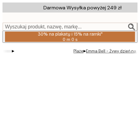
Skip
Darmowa Wysyłka powyżej 249 zł
to
main
content.
Wyszukaj produkt, nazwę, markę...
30% na plakaty i 15% na ramki*
0 m
0 s
Ważny
do:
▸
▸
Plaże
Emma Bell - Żywy dzień na p
2026-
08-
06