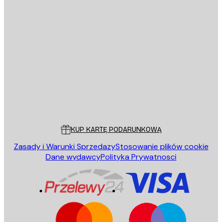
E-mail
WYŚLIJ
Sklep
Poster Store
Obsługa Klienta
KUP KARTĘ PODARUNKOWĄ
Zasady i Warunki Sprzedazy
Stosowanie plików cookie
Dane wydawcy
Polityka Prywatnosci