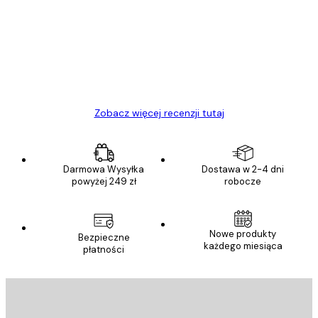
klientów
Towar zgodny z opisem, szybka dostawa.
Polecam
23 kwi
Ewa L
Zobacz więcej recenzji tutaj
Darmowa Wysyłka
Dostawa w 2-4 dni
powyżej 249 zł
robocze
Nowe produkty
Bezpieczne
każdego miesiąca
płatności