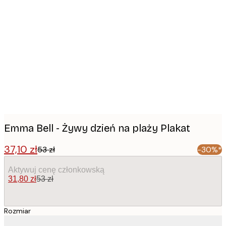
Product
images
Emma Bell - Żywy dzień na plaży Plakat
37,10 zł
53 zł
-30%*
Aktywuj cenę członkowską
31,80 zł
53 zł
Rozmiar