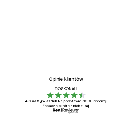
-30%*
Italy Vespa Plakat
Od 37,10 zł
53 zł
Opinie klientów
DOSKONALI
4.3 na 5 gwiazdek
Na podstawie 71008 recenzji.
Zobacz niektóre z nich tutaj.
Zweryfikowany kupujący
Opinie