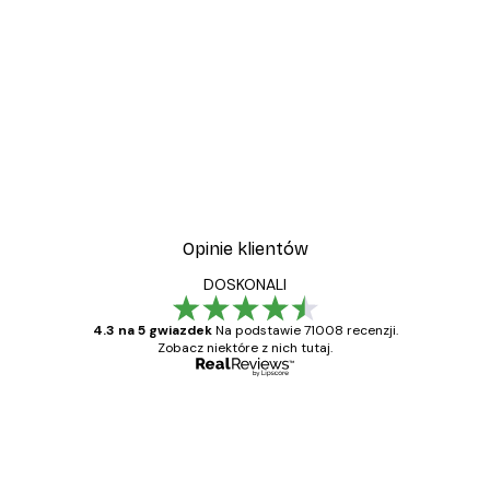
Opinie klientów
DOSKONALI
4.3 na 5 gwiazdek
Na podstawie 71008 recenzji.
Zobacz niektóre z nich tutaj.
Zweryfikowany kupujący
Opinie
klientów
Towar zgodny z opisem, szybka dostawa.
Polecam