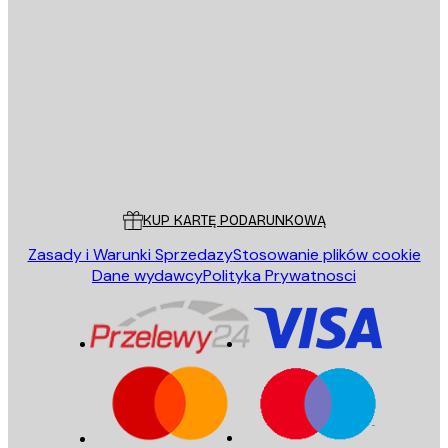
E-mail
WYŚLIJ
Sklep
Poster Store
Obsługa Klienta
KUP KARTĘ PODARUNKOWĄ
Zasady i Warunki Sprzedazy
Stosowanie plików cookie
Dane wydawcy
Polityka Prywatnosci