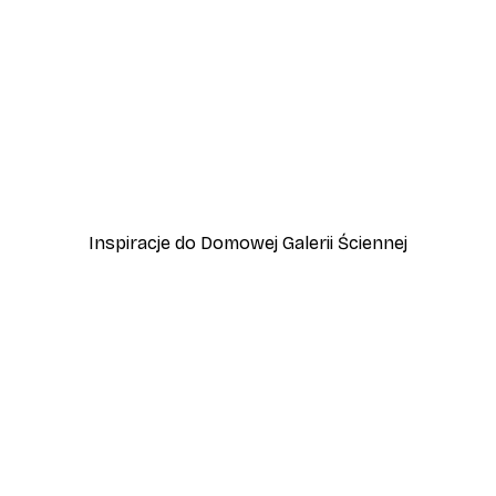
-40%*
chodzie Słońca
Plakat Zachód Słońca i Pl
Od 31,80 zł
53 zł
Inspiracje do Domowej Galerii Ściennej