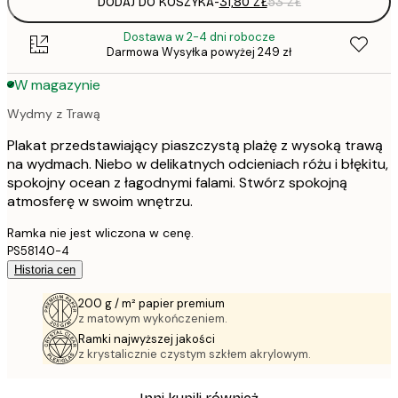
DODAJ DO KOSZYKA
-
31,80 ZŁ
53 ZŁ
Dostawa w 2-4 dni robocze
Darmowa Wysyłka powyżej 249 zł
W magazynie
Wydmy z Trawą
Plakat przedstawiający piaszczystą plażę z wysoką trawą
na wydmach. Niebo w delikatnych odcieniach różu i błękitu,
spokojny ocean z łagodnymi falami. Stwórz spokojną
atmosferę w swoim wnętrzu.
Ramka nie jest wliczona w cenę.
PS58140-4
Historia cen
200 g / m² papier premium
z matowym wykończeniem.
Ramki najwyższej jakości
z krystalicznie czystym szkłem akrylowym.