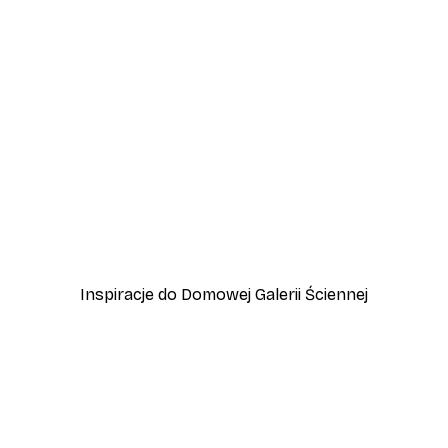
-40%*
Plakat Jesienny Liść
Od 31,80 zł
53 zł
Inspiracje do Domowej Galerii Ściennej