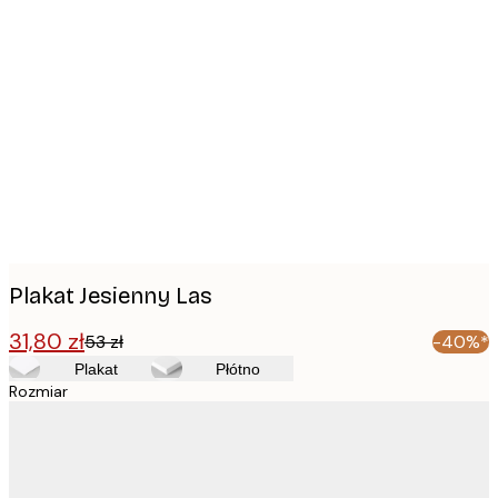
Product
images
Plakat Jesienny Las
31,80 zł
53 zł
-40%*
Plakat
Płótno
Rozmiar