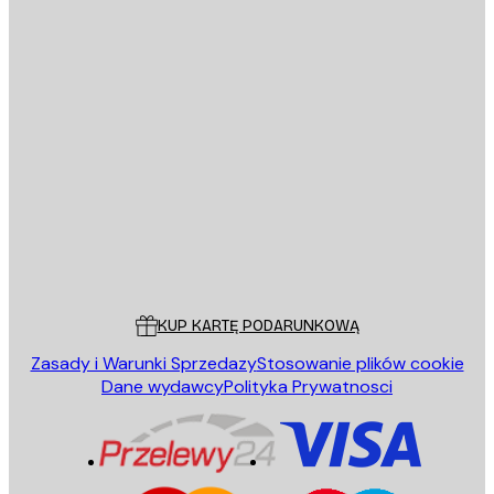
E-mail
WYŚLIJ
Sklep
Poster Store
Obsługa Klienta
KUP KARTĘ PODARUNKOWĄ
Zasady i Warunki Sprzedazy
Stosowanie plików cookie
Dane wydawcy
Polityka Prywatnosci