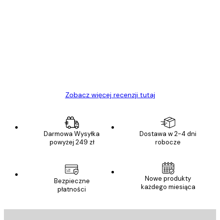
Zweryfikowany kupujący
Opinie
klientów
Towar zgodny z opisem, szybka dostawa.
Polecam
23 kwi
Ewa L
Zobacz więcej recenzji tutaj
Darmowa Wysyłka
Dostawa w 2-4 dni
powyżej 249 zł
robocze
Nowe produkty
Bezpieczne
każdego miesiąca
płatności