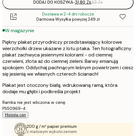
DODAJ DO KOSZYKA
-
31,80 ZŁ
53 ZŁ
Dostawa w 2-4 dni robocze
Darmowa Wysyłka powyżej 249 zł
W magazynie
Piękny plakat przyrodniczy przedstawiający kolorowe
wierzchołki drzew ukazane z lotu ptaka. Ten fotograficzny
plakat zachwyca jesiennymi kolorami - od ciemnej
czerwieni, złota aż do ciemnej zieleni. Barwy emanują
spokojem. Oddychaj pachnącym leśnym powietrzem i ciesz
się jesienią we własnych czterech ścianach!
Plakat jest otoczony białą, wdrukowaną ramą, która
dodaje mu głębi i podkreśla projekt
Ramka nie jest wliczona w cenę.
PS50969-4
Historia cen
200 g / m² papier premium
z matowym wykończeniem.