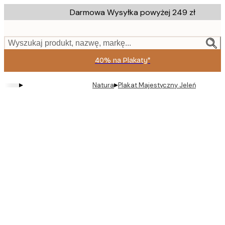
Skip
Darmowa Wysyłka powyżej 249 zł
to
main
content.
Wyszukaj produkt, nazwę, markę...
40% na Plakaty*
▸
▸
Natura
Plakat Majestyczny Jeleń