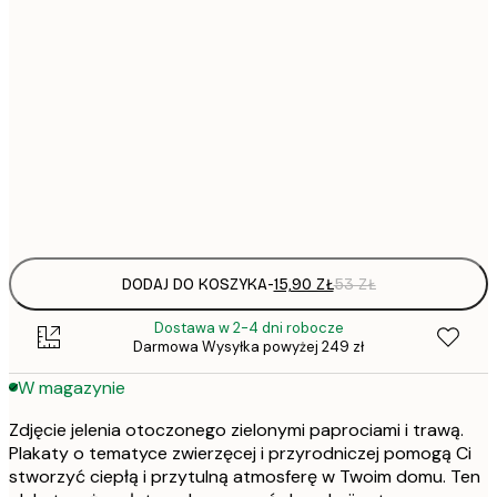
15,
21x30 cm
22,
30x40 cm
50x70 cm
Frame
options
DODAJ DO KOSZYKA
-
15,90 ZŁ
53 ZŁ
Dostawa w 2-4 dni robocze
Darmowa Wysyłka powyżej 249 zł
W magazynie
Zdjęcie jelenia otoczonego zielonymi paprociami i trawą.
Plakaty o tematyce zwierzęcej i przyrodniczej pomogą Ci
stworzyć ciepłą i przytulną atmosferę w Twoim domu. Ten