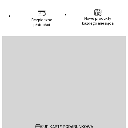
Nowe produkty
Bezpieczne
każdego miesiąca
płatności
E-mail
WYŚLIJ
Sklep
Poster Store
Obsługa Klienta
KUP KARTĘ PODARUNKOWĄ