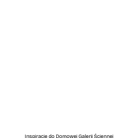
-70%
Outlet
ny nr 2
Plakat Drewno
Od 15,90 zł
53 zł
Inspiracje do Domowej Galerii Ściennej